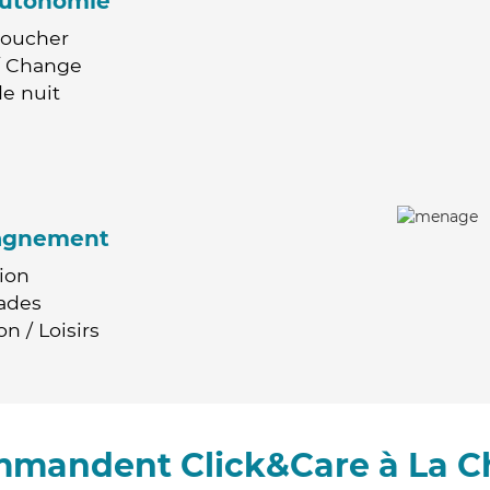
'autonomie
Coucher
 / Change
e nuit
agnement
ion
ades
n / Loisirs
ommandent Click&Care à La 