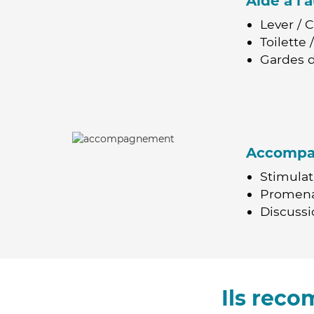
Aide à l
Lever / 
Toilette
Gardes d
Accomp
Stimulat
Promen
Discussio
Ils rec