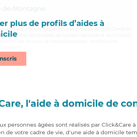
t-de-Montagne
r plus de profils d’aides à
mique, Maria a 18 ans d'expérience et possède un BEP Carrières
cile
aitrisant bien les troubles de la peau / escarres et les troubles
pporte ses services de lessive/repassage, lever/coucher,
/livraison*
nscris
Care, l'aide à domicile de co
aux personnes âgées sont réalisés par Click&Care 
 de votre cadre de vie, d'une aide à domicile tem