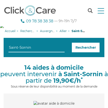
T
o
g
09 78 38 38 38
— 9h-19h 7j/7
g
l
Accueil
Recherche aide à domicile
Auvergne-Rhône-Alpes
Allier
Saint-Sornin
e
n
a
Rechercher
v
i
g
a
14 aides à domicile
t
peuvent intervenir
à Saint-Sornin
à
i
o
*
partir de
19,90€/h
n
Sous réserve de leur disponibilité au moment de la demande