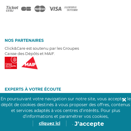
NOS PARTENAIRES
Click&Care est soutenu par les Groupes
Caisse des Dépôts et MAIF.
EXPERTS À VOTRE ÉCOUTE
Un besoin de recrutement ? Click&Care vous accompagne par
En poursuivant votre navigation sur notre site, vous acceptez le
✕
téléphone 7/7
.
dépôt de cookies destinés à vous proposer des offres, contenus
Être rappelé aujourd'hui
et services adaptés à vos centres d’intérêts.
Pour plus
d’informations et paramétrer vos cookies,
J'accepte
cliquez ici
.
T
É
MOIGNAGES CLIENTS