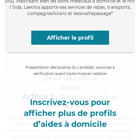
(AS). Maitrisant bien les soins médicaux à domicile et le HIV
/ Sida, Laetitia apporte ses services de repas, transports,
compagnie/loisirs et lessive/repassage*
Afficher le profil
Présentation déclarative du candidat, soumise à
vérification avant toute mise en relation
SÉRIEUX
Arthur I.,
Buxières-les-Mines
Inscrivez-vous pour
à 5km de chez Vous
afficher plus de profils
Flexible
, joyeux et humain, Arthur a 20 ans d'expérience et
d’aides à domicile
possède un BEP Carrières Sanitaires et Sociales (CSS).
Maitrisant bien la démence et les troubles orthopédiques,
Arthur apporte ses services de toilette/habillage, repas,