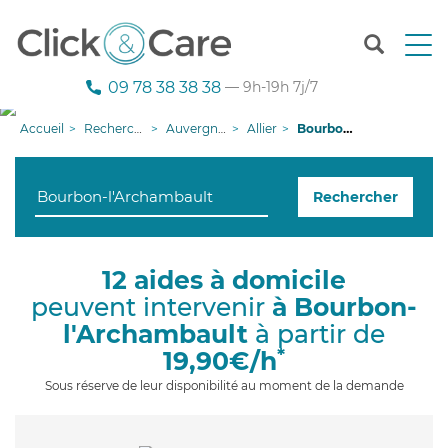
T
o
g
09 78 38 38 38
— 9h-19h 7j/7
g
l
Accueil
Recherche aide à domicile
Auvergne-Rhône-Alpes
Allier
Bourbon-l'Archambault
e
n
a
Rechercher
v
i
g
a
12 aides à domicile
t
peuvent intervenir
à Bourbon-
i
o
l'Archambault
à partir de
n
*
19,90€/h
Sous réserve de leur disponibilité au moment de la demande