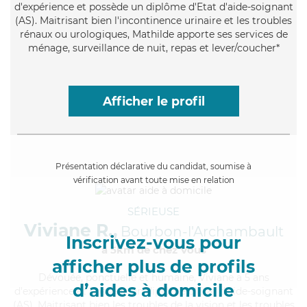
d'expérience et possède un diplôme d'Etat d'aide-soignant
(AS). Maitrisant bien l'incontinence urinaire et les troubles
rénaux ou urologiques, Mathilde apporte ses services de
ménage, surveillance de nuit, repas et lever/coucher*
Afficher le profil
Présentation déclarative du candidat, soumise à
vérification avant toute mise en relation
SÉRIEUSE
Viviane R.,
Bourbon-l'Archambault
Inscrivez-vous pour
à 5km de chez Vous
afficher plus de profils
Dévouée
, ponctuelle et humaine, Viviane a 5 ans
d’aides à domicile
d'expérience et possède un diplôme d'Etat d'aide-soignant
(AS). Maitrisant bien les troubles de la vision et les troubles