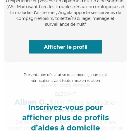
d'expérience et possède un diplôme d'Etat d'aide-soignant
(AS). Maitrisant bien les troubles rénaux ou urologiques et
la maladie d'alzheimer, Angela apporte ses services de
compagnie/loisirs, toilette/habillage, ménage et
surveillance de nuit*
Afficher le profil
Présentation déclarative du candidat, soumise à
vérification avant toute mise en relation
ÉLÉGANT
Alban G.,
Saint-Pierre-le-Moûtier
Inscrivez-vous pour
à 5km de chez Vous
afficher plus de profils
Enthousiaste
, appliqué et intuitive, Alban a 18 ans
d’aides à domicile
d'expérience et possède un diplôme d'État d'Auxiliaire de