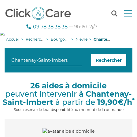
T
o
g
09 78 38 38 38
— 9h-19h 7j/7
g
l
Accueil
Recherche aide à domicile
Bourgogne-Franche-Comté
Nièvre
Chantenay-Saint-Imbert
e
n
a
Rechercher
v
i
g
a
26 aides à domicile
t
peuvent intervenir
à Chantenay-
i
o
*
Saint-Imbert
à partir de
19,90€/h
n
Sous réserve de leur disponibilité au moment de la demande