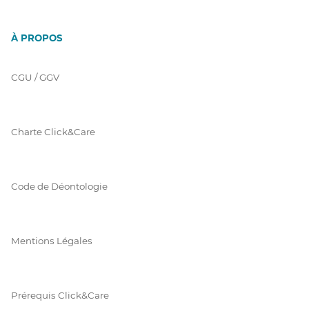
À PROPOS
CGU / GGV
Charte Click&Care
Code de Déontologie
Mentions Légales
Prérequis Click&Care