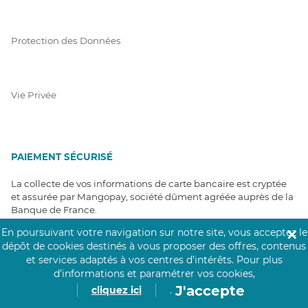
Protection des Données
Vie Privée
PAIEMENT SÉCURISÉ
La collecte de vos informations de carte bancaire est cryptée
et assurée par Mangopay, société dûment agréée auprès de la
Banque de France.
En poursuivant votre navigation sur notre site, vous acceptez le
✕
dépôt de cookies destinés à vous proposer des offres, contenus
et services adaptés à vos centres d’intérêts.
Pour plus
d’informations et paramétrer vos cookies,
J'accepte
cliquez ici
.