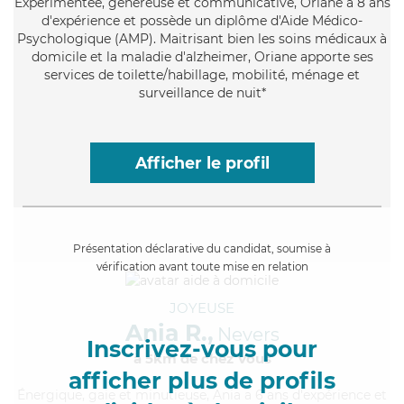
Expérimentée
, généreuse et communicative, Oriane a 8 ans
d'expérience et possède un diplôme d'Aide Médico-
Psychologique (AMP). Maitrisant bien les soins médicaux à
domicile et la maladie d'alzheimer, Oriane apporte ses
services de toilette/habillage, mobilité, ménage et
surveillance de nuit*
Afficher le profil
Présentation déclarative du candidat, soumise à
vérification avant toute mise en relation
JOYEUSE
Ania R.,
Nevers
Inscrivez-vous pour
à 5km de chez Vous
afficher plus de profils
Énergique
, gaie et minutieuse, Ania a 6 ans d'expérience et