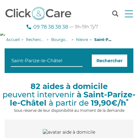
T
o
g
09 78 38 38 38
— 9h-19h 7j/7
g
l
Accueil
Recherche aide à domicile
Bourgogne-Franche-Comté
Nièvre
Saint-Parize-le-Châtel
e
n
a
Rechercher
v
i
g
a
82 aides à domicile
t
peuvent intervenir
à Saint-Parize-
i
o
*
le-Châtel
à partir de
19,90€/h
n
Sous réserve de leur disponibilité au moment de la demande