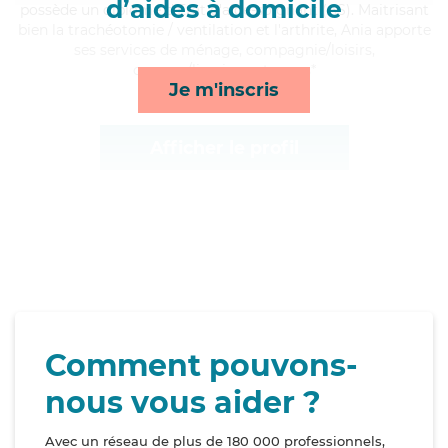
d’aides à domicile
possède un diplôme d'Etat d'aide-soignant (AS). Maitrisant
bien la trachéotomie / ventilation et l'arthrite, Ania apporte
ses services de ménage, compagnie/loisirs,
courses/livraison et repas*
Je m'inscris
Afficher le profil
Comment pouvons-
nous vous aider ?
Avec un réseau de plus de 180 000 professionnels,