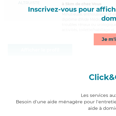
ALTRUISTE
à 5km de chez Vous
Inscrivez-vous pour affiche
Minutieuse
, enthousiaste et 
domi
diplôme d'Aide Médico-Psychol
troubles rénaux ou urologiques
activités, toilette/habillage e
Je m'i
Afficher le profil
Click&
Les services au
Besoin d'une aide ménagère pour l'entretien
aide à domi