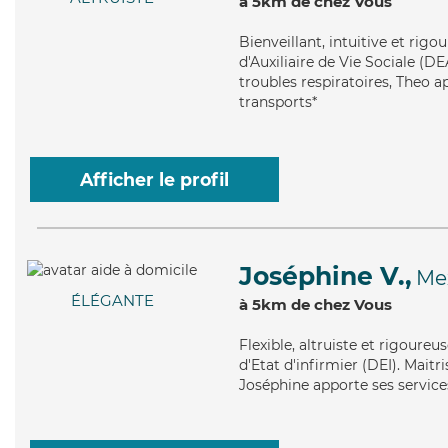
à 5km de chez Vous
Bienveillant
, intuitive et rig
d'Auxiliaire de Vie Sociale (DE
troubles respiratoires, Theo a
transports*
Afficher le profil
Joséphine V.,
Me
ÉLÉGANTE
à 5km de chez Vous
Flexible
, altruiste et rigoure
d'Etat d'infirmier (DEI). Mait
Joséphine apporte ses services