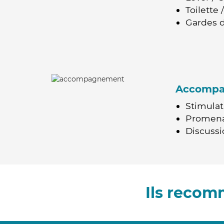
Toilette
Gardes d
Accomp
Stimulat
Promen
Discussio
Ils recom