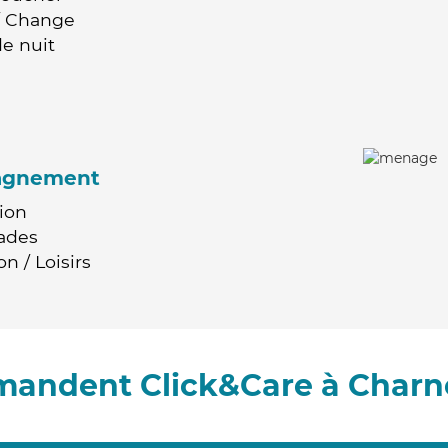
 / Change
e nuit
agnement
ion
ades
n / Loisirs
mandent Click&Care à Charn