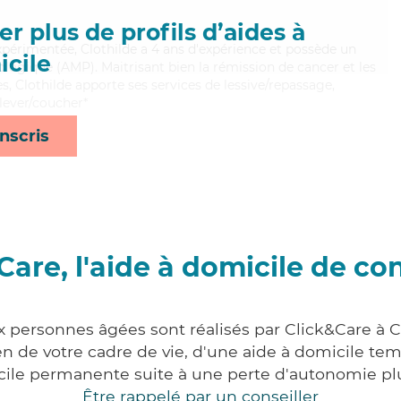
r plus de profils d’aides à
expérimentée, Clothilde a 4 ans d'expérience et possède un
cile
ogique (AMP). Maitrisant bien la rémission de cancer et les
, Clothilde apporte ses services de lessive/repassage,
t lever/coucher*
nscris
Care, l'aide à domicile de co
x personnes âgées sont réalisés par Click&Care à 
 de votre cadre de vie, d'une aide à domicile tem
cile permanente suite à une perte d'autonomie pl
Être rappelé par un conseiller