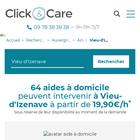
T
o
g
09 78 38 38 38
— 9h-19h 7j/7
g
l
Accueil
Recherche aide à domicile
Auvergne-Rhône-Alpes
Ain
Vieu-d'Izenave
e
n
a
Rechercher
v
i
g
a
64 aides à domicile
t
peuvent intervenir
à Vieu-
i
o
*
d'Izenave
à partir de
19,90€/h
n
Sous réserve de leur disponibilité au moment de la demande