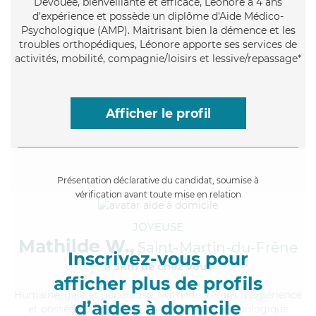
Dévouée
, bienveillante et efficace, Léonore a 4 ans
d'expérience et possède un diplôme d'Aide Médico-
Psychologique (AMP). Maitrisant bien la démence et les
troubles orthopédiques, Léonore apporte ses services de
activités, mobilité, compagnie/loisirs et lessive/repassage*
Afficher le profil
Présentation déclarative du candidat, soumise à
vérification avant toute mise en relation
JOYEUSE
Mathilde W.,
Saint-Martin-du-Frêne
Inscrivez-vous pour
à 5km de chez Vous
afficher plus de profils
Humaine
, gaie et généreuse, Mathilde a 6 ans d'expérience
d’aides à domicile
et possède un diplôme d'Aide Médico-Psychologique