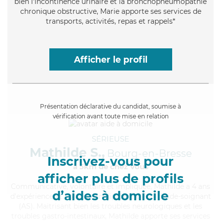
bien l'incontinence urinaire et la bronchopneumopathie
chronique obstructive, Marie apporte ses services de
transports, activités, repas et rappels*
Afficher le profil
Présentation déclarative du candidat, soumise à
vérification avant toute mise en relation
SÉRIEUSE
Mathilde S.,
Bourg-en-Bresse
Inscrivez-vous pour
à 5km de chez Vous
afficher plus de profils
Communicative
, volontaire et impliquée, Mathilde a 4 ans
d’aides à domicile
d'expérience et possède un diplôme d'Etat d'aide-soignant
(AS). Maitrisant bien les troubles neurologiques et les
troubles gastro-intestinaux, Mathilde apporte ses services