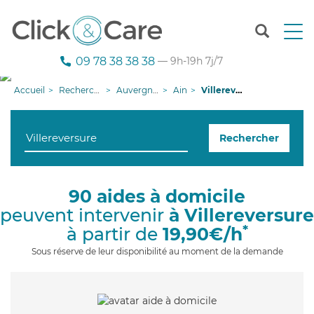
T
o
g
09 78 38 38 38
— 9h-19h 7j/7
g
l
Accueil
Recherche aide à domicile
Auvergne-Rhône-Alpes
Ain
Villereversure
e
n
a
Rechercher
v
i
g
a
90 aides à domicile
t
peuvent intervenir
à Villereversure
i
o
*
à partir de
19,90€/h
n
Sous réserve de leur disponibilité au moment de la demande