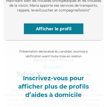
Maitrisant bien les troubles orthopédiques et les troubles
de la vision, Maria apporte ses services de transports,
rappels, lever/coucher et compagnie/loisirs*
Afficher le profil
Présentation déclarative du candidat, soumise à
vérification avant toute mise en relation
ÉLÉGANTE
Sylvie V.,
Villars-les-Dombes
Inscrivez-vous pour
à 5km de chez Vous
afficher plus de profils
Dévouée
, expérimentée et ponctuelle, Sylvie a 9 ans
d’aides à domicile
d'expérience et possède un diplôme d'Assistante De Vie aux
Familles (ADVF). Maitrisant bien la démence et le diabète,
Sylvie apporte ses services de rappels, lessive/repassage,