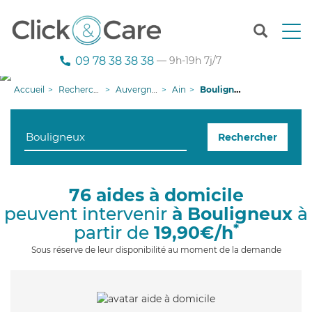
T
o
g
09 78 38 38 38
— 9h-19h 7j/7
g
l
Accueil
Recherche aide à domicile
Auvergne-Rhône-Alpes
Ain
Bouligneux
e
n
a
Rechercher
v
i
g
a
76 aides à domicile
t
peuvent intervenir
à Bouligneux
à
i
o
*
partir de
19,90€/h
n
Sous réserve de leur disponibilité au moment de la demande