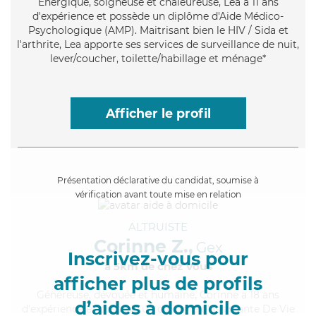
Énergique
, soigneuse et chaleureuse, Lea a 11 ans
d'expérience et possède un diplôme d'Aide Médico-
Psychologique (AMP). Maitrisant bien le HIV / Sida et
l'arthrite, Lea apporte ses services de surveillance de nuit,
lever/coucher, toilette/habillage et ménage*
Afficher le profil
Présentation déclarative du candidat, soumise à
vérification avant toute mise en relation
ALTRUISTE
Corinne Z.,
Gex
Inscrivez-vous pour
à 5km de chez Vous
afficher plus de profils
Généreuse
, dévouée et humaine, Corinne a 18 ans
d’aides à domicile
d'expérience et possède un diplôme d'Assistante De Vie