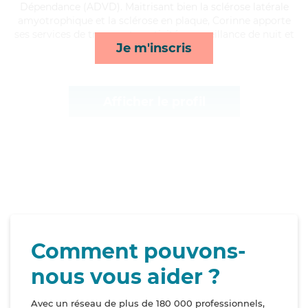
Dépendance (ADVD). Maitrisant bien la sclérose latérale
amyotrophique et la sclérose en plaque, Corinne apporte
ses services de transports, activités, surveillance de nuit et
Je m'inscris
courses/livraison*
Afficher le profil
Comment pouvons-
nous vous aider ?
Avec un réseau de plus de 180 000 professionnels,