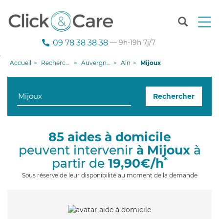
T
o
g
09 78 38 38 38
— 9h-19h 7j/7
g
l
Accueil
Recherche aide à domicile
Auvergne-Rhône-Alpes
Ain
Mijoux
e
n
a
Rechercher
v
i
g
a
85 aides à domicile
t
peuvent intervenir
à Mijoux
à
i
o
*
partir de
19,90€/h
n
Sous réserve de leur disponibilité au moment de la demande