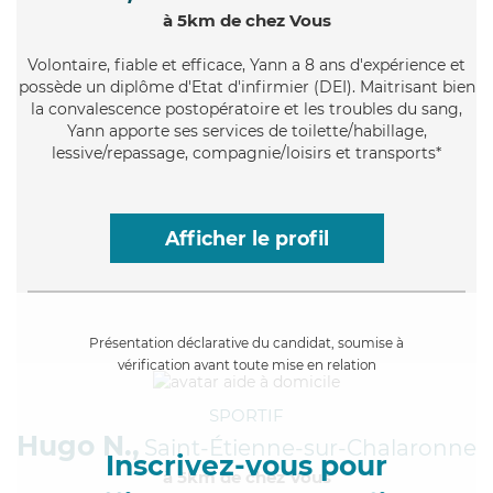
à 5km de chez Vous
Volontaire
, fiable et efficace, Yann a 8 ans d'expérience et
possède un diplôme d'Etat d'infirmier (DEI). Maitrisant bien
la convalescence postopératoire et les troubles du sang,
Yann apporte ses services de toilette/habillage,
lessive/repassage, compagnie/loisirs et transports*
Afficher le profil
Présentation déclarative du candidat, soumise à
vérification avant toute mise en relation
SPORTIF
Hugo N.,
Saint-Étienne-sur-Chalaronne
Inscrivez-vous pour
à 5km de chez Vous