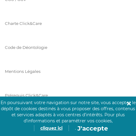
Charte Click&Care
Code de Déontologie
Mentions Légales
Prérequis Click&Care
En poursuivant votre navigation sur notre site, vous acceptez le
✕
dépôt de cookies destinés à vous proposer des offres, contenus
et services adaptés à vos centres d’intérêts.
Pour plus
Protection des Données
d’informations et paramétrer vos cookies,
J'accepte
cliquez ici
.