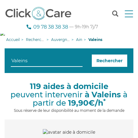
T
o
g
09 78 38 38 38
— 9h-19h 7j/7
g
l
Accueil
Recherche aide à domicile
Auvergne-Rhône-Alpes
Ain
Valeins
e
n
a
Rechercher
v
i
g
a
119 aides à domicile
t
peuvent intervenir
à Valeins
à
i
o
*
partir de
19,90€/h
n
Sous réserve de leur disponibilité au moment de la demande