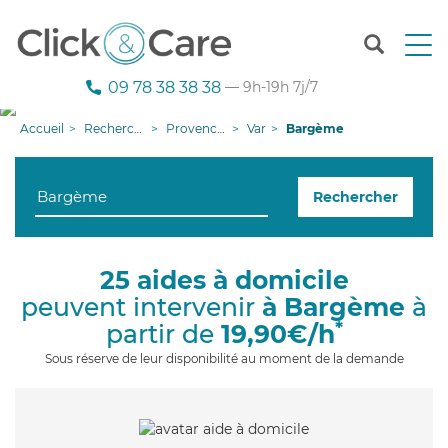
T
o
g
09 78 38 38 38
— 9h-19h 7j/7
g
l
Accueil
Recherche aide à domicile
Provence-Alpes-Côte d'Azur
Var
Bargème
e
n
a
Rechercher
v
i
g
a
25 aides à domicile
t
peuvent intervenir
à Bargème
à
i
o
*
partir de
19,90€/h
n
Sous réserve de leur disponibilité au moment de la demande