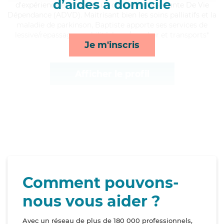
d’aides à domicile
d'expérience et possède un diplôme d'Assistante De Vie
Dépendance (ADVD). Maitrisant bien les soins palliatifs et la
maladie de parkinson, Baptiste apporte ses services de
lessive/repassage, mobilité, lever/coucher et transports*
Je m'inscris
Afficher le profil
Comment pouvons-
nous vous aider ?
Avec un réseau de plus de 180 000 professionnels,