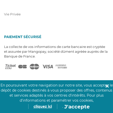
Vie Privée
PAIEMENT SÉCURISÉ
La collecte de vos informations de carte bancaire est cryptée
et assurée par Mangopay, société dûment agréée auprès de la
Banque de France.
En poursuivant votre navigation sur notre site, vous acceptez le
✕
dépôt de cookies destinés à vous proposer des offres, contenus
NOS PARTENAIRES
et services adaptés à vos centres d’intérêts.
Pour plus
d’informations et paramétrer vos cookies,
Click&Care est soutenu par les Groupes
Caisse des Dépôts et MAIF.
J'accepte
cliquez ici
.