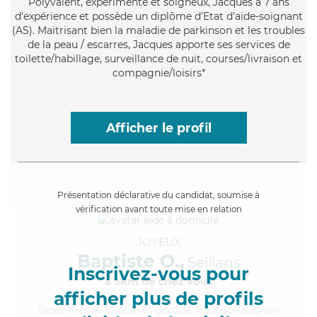
Polyvalent
, expérimenté et soigneux, Jacques a 7 ans
d'expérience et possède un diplôme d'Etat d'aide-soignant
(AS). Maitrisant bien la maladie de parkinson et les troubles
de la peau / escarres, Jacques apporte ses services de
toilette/habillage, surveillance de nuit, courses/livraison et
compagnie/loisirs*
Afficher le profil
Présentation déclarative du candidat, soumise à
vérification avant toute mise en relation
JOYEUX
Baptiste O.,
Seillans
Inscrivez-vous pour
à 5km de chez Vous
afficher plus de profils
Expérimenté
, flexible et dévoué, Baptiste a 20 ans