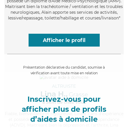
possède un diplôme d'Aide Médico-Psychologique (AMP).
Maitrisant bien la trachéotomie / ventilation et les troubles
neurologiques, Alain apporte ses services de activités,
lessive/repassage, toilette/habillage et courses/livraison*
Afficher le profil
Présentation déclarative du candidat, soumise à
vérification avant toute mise en relation
ALTRUISTE
Lina H.,
Grasse
Inscrivez-vous pour
à 5km de chez Vous
afficher plus de profils
Fiable
, bienveillante et rigoureuse, Lina a 7 ans d'expérience
d’aides à domicile
et possède un diplôme d'Assistante De Vie Dépendance
(ADVD). Maitrisant bien la dépression et l'arthrite, Lina