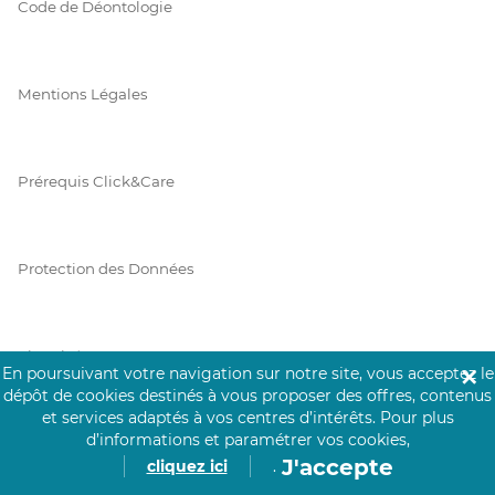
Code de Déontologie
Mentions Légales
Prérequis Click&Care
Protection des Données
Vie Privée
En poursuivant votre navigation sur notre site, vous acceptez le
✕
dépôt de cookies destinés à vous proposer des offres, contenus
et services adaptés à vos centres d’intérêts.
Pour plus
d’informations et paramétrer vos cookies,
PAIEMENT SÉCURISÉ
J'accepte
cliquez ici
.