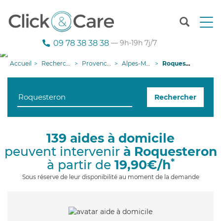
T
o
g
09 78 38 38 38
— 9h-19h 7j/7
g
l
Accueil
Recherche aide à domicile
Provence-Alpes-Côte d'Azur
Alpes-Maritimes
Roquesteron
e
n
a
Rechercher
v
i
g
a
139 aides à domicile
t
peuvent intervenir
à Roquesteron
i
o
*
à partir de
19,90€/h
n
Sous réserve de leur disponibilité au moment de la demande