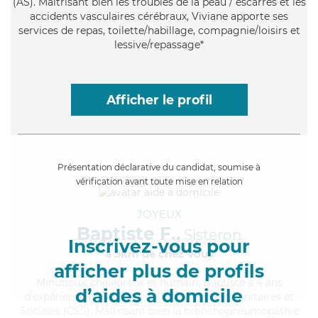
(AS). Maitrisant bien les troubles de la peau / escarres et les
accidents vasculaires cérébraux, Viviane apporte ses
services de repas, toilette/habillage, compagnie/loisirs et
lessive/repassage*
Afficher le profil
Présentation déclarative du candidat, soumise à
vérification avant toute mise en relation
JOYEUX
Baptiste F.,
Sisteron
Inscrivez-vous pour
à 5km de chez Vous
afficher plus de profils
Minutieux
, chaleureux et humain, Baptiste a 4 ans
d’aides à domicile
d'expérience et possède un BEP Carrières Sanitaires et
Sociales (CSS). Maitrisant bien la bronchopneumopathie