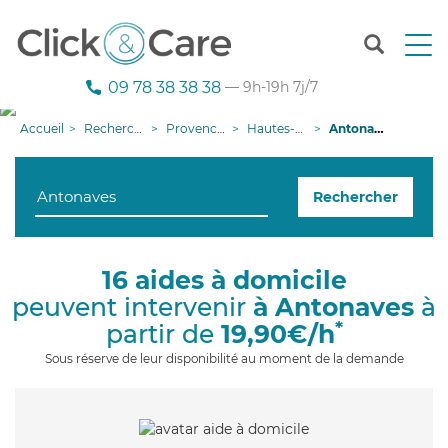
T
o
g
09 78 38 38 38
— 9h-19h 7j/7
g
l
Accueil
Recherche aide à domicile
Provence-Alpes-Côte d'Azur
Hautes-Alpes
Antonaves
e
n
a
Rechercher
v
i
g
a
16 aides à domicile
t
peuvent intervenir
à Antonaves
à
i
o
*
partir de
19,90€/h
n
Sous réserve de leur disponibilité au moment de la demande