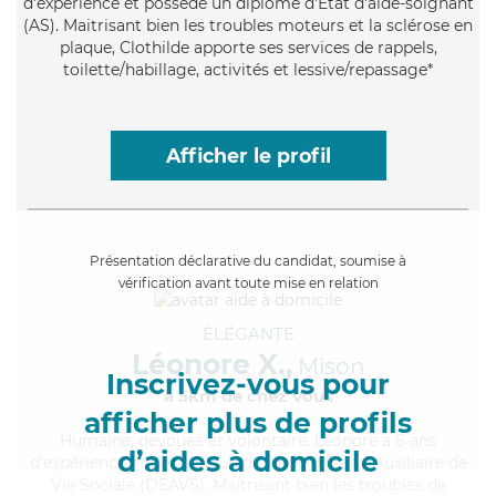
d'expérience et possède un diplôme d'Etat d'aide-soignant
(AS). Maitrisant bien les troubles moteurs et la sclérose en
plaque, Clothilde apporte ses services de rappels,
toilette/habillage, activités et lessive/repassage*
Afficher le profil
Présentation déclarative du candidat, soumise à
vérification avant toute mise en relation
ÉLÉGANTE
Léonore X.,
Mison
Inscrivez-vous pour
à 5km de chez Vous
afficher plus de profils
Humaine
, dévouée et volontaire, Léonore a 6 ans
d’aides à domicile
d'expérience et possède un diplôme d'État d'Auxiliaire de
Vie Sociale (DEAVS). Maitrisant bien les troubles de