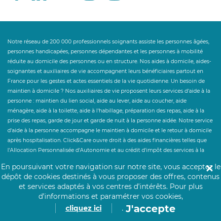
Notre réseau de 200 000 professionnels soignants assiste les personnes âgées,
personnes handicapées, personnes dépendantes et les personnes à mobilité
réduite au domicile des personnes ou en structure. Nos aides à domicile, aides-
soignantes et auxiliaires de vie accompagnent leurs bénéficiaires partout en
France pour les gestes et actes essentiels de la vie quotidienne. Un besoin de
maintien à domicile ? Nos auxiliaires de vie proposent leurs services d'aide à la
personne : maintien du lien social, aide au lever, aide au coucher, aide
ménagère, aide à la toilette, aide à l'habillage, préparation des repas, aide à la
prise des repas, garde de jour et garde de nuit à la personne aidée. Notre service
d'aide à la personne accompagne le maintien à domicile et le retour à domicile
après hospitalisation. Click&Care ouvre droit à des aides financières telles que
l'Allocation Personnalisée d'Autonomie et au crédit d'impôt des services à la
personne à hauteur de 50%. Un besoin de personnel hospitalier en
En poursuivant votre navigation sur notre site, vous acceptez le
✕
établissement ? Click&Care recrute pour vous les soignants et infirmiers les plus
dépôt de cookies destinés à vous proposer des offres, contenus
expérimentés et proches de vous.
et services adaptés à vos centres d’intérêts.
Pour plus
d’informations et paramétrer vos cookies,
J'accepte
cliquez ici
.