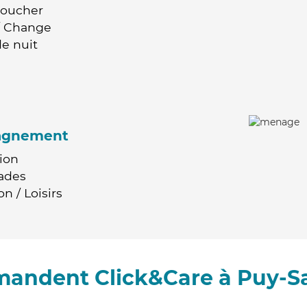
Coucher
 / Change
e nuit
agnement
ion
ades
n / Loisirs
mandent Click&Care à Puy-Sa