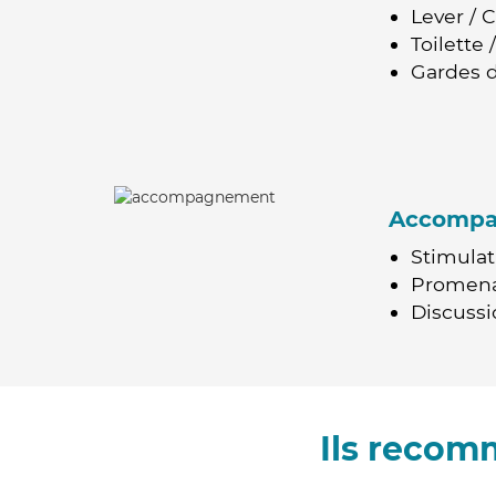
Lever / 
Toilette
Gardes d
Accomp
Stimulat
Promen
Discussio
Ils recom