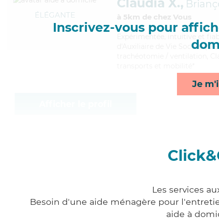
Claudia X.,
Brian
ÉLÉGANTE
à 5km de chez Vous
Inscrivez-vous pour affiche
Expérimentée
, intuitive et f
domi
d'Auxiliaire de Vie Sociale (DE
trachéotomie / ventilation, Cl
transports et mobilité*
Je m'i
Afficher le profil
Click&
Les services au
Besoin d'une aide ménagère pour l'entretien
aide à domi