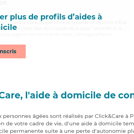
çon
r plus de profils d’aides à
iable, Claudia a 6 ans d'expérience et possède un diplôme d'État
cile
AVS). Maitrisant bien les troubles de la peau / escarres et la
audia apporte ses services de repas, compagnie/loisirs,
nscris
Care, l'aide à domicile de co
x personnes âgées sont réalisés par Click&Care à P
 de votre cadre de vie, d'une aide à domicile tem
cile permanente suite à une perte d'autonomie pl