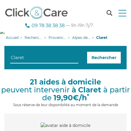
T
o
g
09 78 38 38 38
— 9h-19h 7j/7
g
l
Accueil
Recherche aide à domicile
Provence-Alpes-Côte d'Azur
Alpes-de-Haute-Provence
Claret
e
n
a
Rechercher
v
i
g
a
21 aides à domicile
t
peuvent intervenir
à Claret
à partir
i
o
*
de
19,90€/h
n
Sous réserve de leur disponibilité au moment de la demande