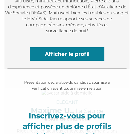
Altruiste
, minutieux et infatiguable, Pierre a 6 ans
d'expérience et possède un diplôme d'État d'Auxiliaire de
Vie Sociale (DEAVS). Maitrisant bien les troubles du sang et
le HIV / Sida, Pierre apporte ses services de
compagnie/loisirs, ménage, activités et
surveillance de nuit*
Afficher le profil
Présentation déclarative du candidat, soumise à
vérification avant toute mise en relation
ÉLÉGANT
Maxime U.,
La Saulce
Inscrivez-vous pour
à 5km de chez Vous
afficher plus de profils
Rigoureux
, chaleureux et joyeux, Maxime a 6 ans