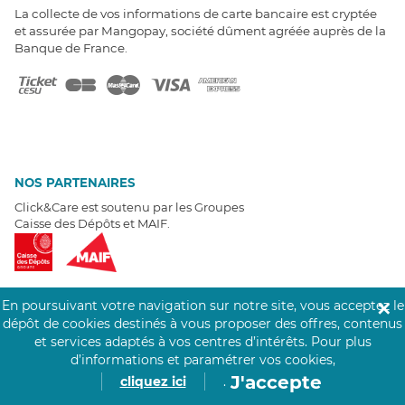
La collecte de vos informations de carte bancaire est cryptée
et assurée par Mangopay, société dûment agréée auprès de la
Banque de France.
NOS PARTENAIRES
Click&Care est soutenu par les Groupes
Caisse des Dépôts et MAIF.
En poursuivant votre navigation sur notre site, vous acceptez le
✕
dépôt de cookies destinés à vous proposer des offres, contenus
EXPERTS À VOTRE ÉCOUTE
et services adaptés à vos centres d’intérêts.
Pour plus
Un besoin de recrutement ? Click&Care vous accompagne par
d’informations et paramétrer vos cookies,
téléphone 7/7
.
J'accepte
cliquez ici
.
Être rappelé aujourd'hui