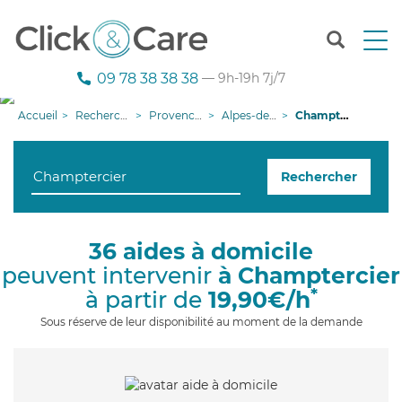
T
o
g
09 78 38 38 38
— 9h-19h 7j/7
g
l
Accueil
Recherche aide à domicile
Provence-Alpes-Côte d'Azur
Alpes-de-Haute-Provence
Champtercier
e
n
a
Rechercher
v
i
g
a
36 aides à domicile
t
peuvent intervenir
à Champtercier
i
o
*
à partir de
19,90€/h
n
Sous réserve de leur disponibilité au moment de la demande