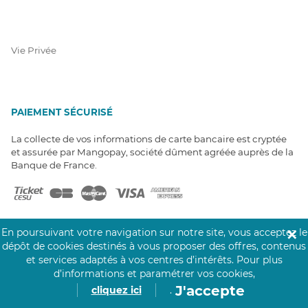
Vie Privée
PAIEMENT SÉCURISÉ
La collecte de vos informations de carte bancaire est cryptée
et assurée par Mangopay, société dûment agréée auprès de la
Banque de France.
En poursuivant votre navigation sur notre site, vous acceptez le
✕
dépôt de cookies destinés à vous proposer des offres, contenus
et services adaptés à vos centres d’intérêts.
Pour plus
NOS PARTENAIRES
d’informations et paramétrer vos cookies,
Click&Care est soutenu par les Groupes
J'accepte
cliquez ici
.
Caisse des Dépôts et MAIF.