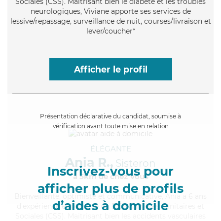
Sociales (CSS). Maitrisant bien le diabète et les troubles
neurologiques, Viviane apporte ses services de
lessive/repassage, surveillance de nuit, courses/livraison et
lever/coucher*
Afficher le profil
Présentation déclarative du candidat, soumise à
vérification avant toute mise en relation
ÉLÉGANTE
Ania R.,
Sisteron
Inscrivez-vous pour
à 5km de chez Vous
afficher plus de profils
Bienveillante
, optimiste et communicative, Ania a 6 ans
d’aides à domicile
d'expérience et possède un BEP Carrières Sanitaires et
Sociales (CSS). Maitrisant bien les accidents vasculaires