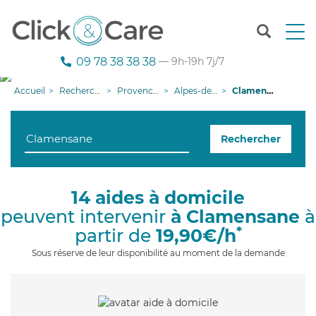
T
o
g
09 78 38 38 38
— 9h-19h 7j/7
g
l
Accueil
Recherche aide à domicile
Provence-Alpes-Côte d'Azur
Alpes-de-Haute-Provence
Clamensane
e
n
a
Rechercher
v
i
g
a
14 aides à domicile
t
peuvent intervenir
à Clamensane
à
i
o
*
partir de
19,90€/h
n
Sous réserve de leur disponibilité au moment de la demande