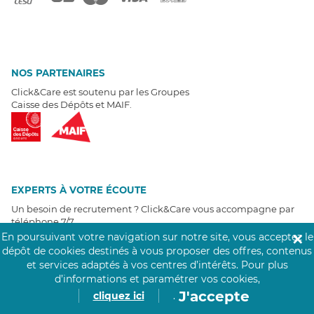
NOS PARTENAIRES
Click&Care est soutenu par les Groupes
Caisse des Dépôts et MAIF.
EXPERTS À VOTRE ÉCOUTE
Un besoin de recrutement ? Click&Care vous accompagne par
téléphone 7/7
.
Être rappelé aujourd'hui
En poursuivant votre navigation sur notre site, vous acceptez le
✕
dépôt de cookies destinés à vous proposer des offres, contenus
et services adaptés à vos centres d’intérêts.
Pour plus
T
É
MOIGNAGES CLIENTS
d’informations et paramétrer vos cookies,
J'accepte
cliquez ici
.
4,6
/5