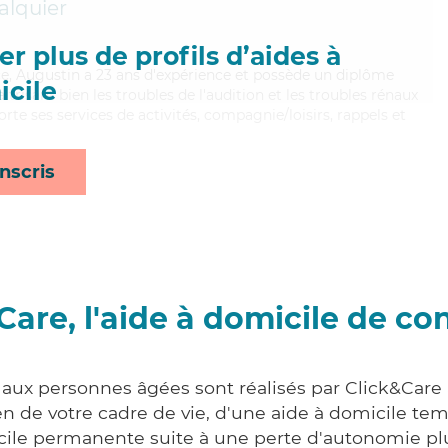
alquier
r plus de profils d’aides à
ace, Augustin a 23 ans d'expérience et possède un diplôme
cile
itrisant bien les troubles de l'audition et les troubles rénaux
te ses services de activités, compagnie/loisirs, rappels et
nscris
Care, l'aide à domicile de co
 aux personnes âgées sont réalisés par Click&Care
 de votre cadre de vie, d'une aide à domicile tem
cile permanente suite à une perte d'autonomie pl