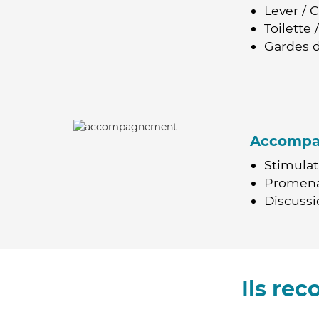
Lever / 
Toilette
Gardes d
Accomp
Stimulat
Promen
Discussio
Ils re