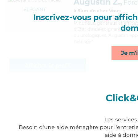
Augustin Z.,
Forc
ÉLÉGANT
à 5km de chez Vous
Inscrivez-vous pour affiche
Minutieux
, généreux et effic
domi
d'Etat d'aide-soignant (AS). Ma
ou urologiques, Augustin appor
ménage*
Je m'i
Afficher le profil
Click&
Les services
Besoin d'une aide ménagère pour l'entretien
aide à domi