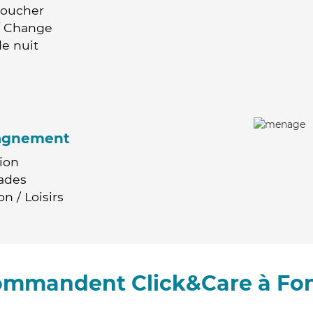
Coucher
 / Change
e nuit
agnement
ion
ades
n / Loisirs
commandent Click&Care à Fo