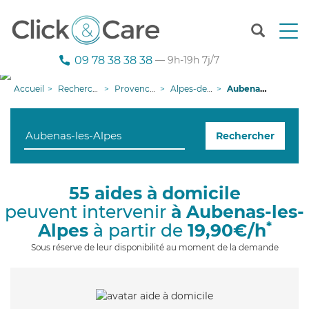
T
o
g
09 78 38 38 38
— 9h-19h 7j/7
g
l
Accueil
Recherche aide à domicile
Provence-Alpes-Côte d'Azur
Alpes-de-Haute-Provence
Aubenas-les-Alpes
e
n
a
Rechercher
v
i
g
a
55 aides à domicile
t
peuvent intervenir
à Aubenas-les-
i
o
*
Alpes
à partir de
19,90€/h
n
Sous réserve de leur disponibilité au moment de la demande