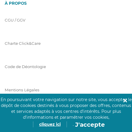
À PROPOS
CGU / GGV
Charte Click&Care
Code de Déontologie
Mentions Légales
En poursuivant votre navigation sur notre site, vous acceptez le
✕
dépôt de cookies destinés à vous proposer des offres, contenus
et services adaptés à vos centres d’intérêts.
Pour plus
Prérequis Click&Care
d’informations et paramétrer vos cookies,
J'accepte
cliquez ici
.