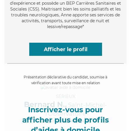
d'expérience et possède un BEP Carrières Sanitaires et
Sociales (CSS). Maitrisant bien les soins palliatifs et les
troubles neurologiques, Anne apporte ses services de
activités, transports, surveillance de nuit et
lessive/repassage*
Afficher le profil
Présentation déclarative du candidat, soumise à
vérification avant toute mise en relation
SÉRIEUX
Bernard N.,
Saint-Michel-
Inscrivez-vous pour
l'Observatoire
afficher plus de profils
à 5km de chez Vous
d’aides à domicile