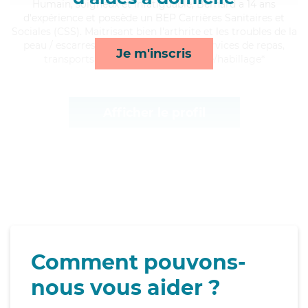
Humain
, soigneux et infatiguable, Bernard a 14 ans
d'expérience et possède un BEP Carrières Sanitaires et
Sociales (CSS). Maitrisant bien l'arthrite et les troubles de la
peau / escarres, Bernard apporte ses services de repas,
Je m'inscris
transports, lever/coucher et toilette/habillage*
Afficher le profil
Comment pouvons-
nous vous aider ?