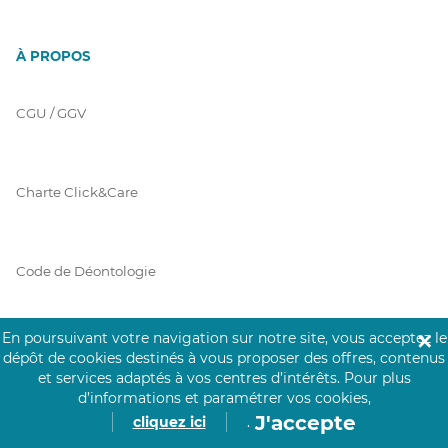
À PROPOS
CGU / GGV
Charte Click&Care
Code de Déontologie
En poursuivant votre navigation sur notre site, vous acceptez le
✕
Mentions Légales
dépôt de cookies destinés à vous proposer des offres, contenus
et services adaptés à vos centres d’intérêts.
Pour plus
d’informations et paramétrer vos cookies,
J'accepte
cliquez ici
.
Prérequis Click&Care