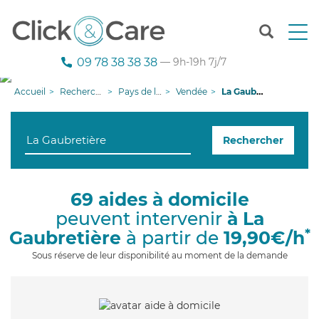
T
o
g
09 78 38 38 38
— 9h-19h 7j/7
g
l
Accueil
Recherche aide à domicile
Pays de la Loire
Vendée
La Gaubretière
e
n
a
Rechercher
v
i
g
a
69 aides à domicile
t
peuvent intervenir
à La
i
o
*
Gaubretière
à partir de
19,90€/h
n
Sous réserve de leur disponibilité au moment de la demande