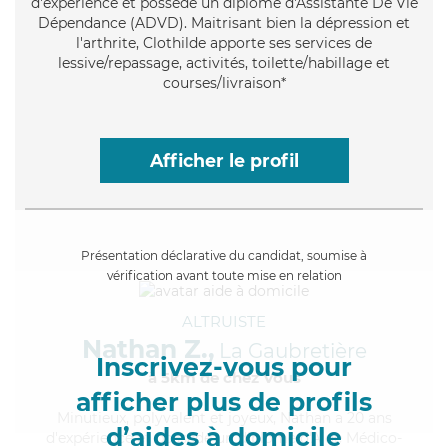
d'expérience et possède un diplôme d'Assistante De Vie
Dépendance (ADVD). Maitrisant bien la dépression et
l'arthrite, Clothilde apporte ses services de
lessive/repassage, activités, toilette/habillage et
courses/livraison*
Afficher le profil
Présentation déclarative du candidat, soumise à
vérification avant toute mise en relation
ALTRUISTE
Nathan Z.,
La Gaubretière
Inscrivez-vous pour
à 5km de chez Vous
afficher plus de profils
Minutieux
, polyvalent et joyeux, Nathan a 20 ans
d’aides à domicile
d'expérience et possède un diplôme d'Aide Médico-