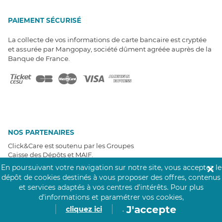
PAIEMENT SÉCURISÉ
La collecte de vos informations de carte bancaire est cryptée
et assurée par Mangopay, société dûment agréée auprès de la
Banque de France.
NOS PARTENAIRES
Click&Care est soutenu par les Groupes
Caisse des Dépôts et MAIF.
En poursuivant votre navigation sur notre site, vous acceptez le
✕
dépôt de cookies destinés à vous proposer des offres, contenus
et services adaptés à vos centres d’intérêts.
Pour plus
d’informations et paramétrer vos cookies,
J'accepte
cliquez ici
.
EXPERTS À VOTRE ÉCOUTE