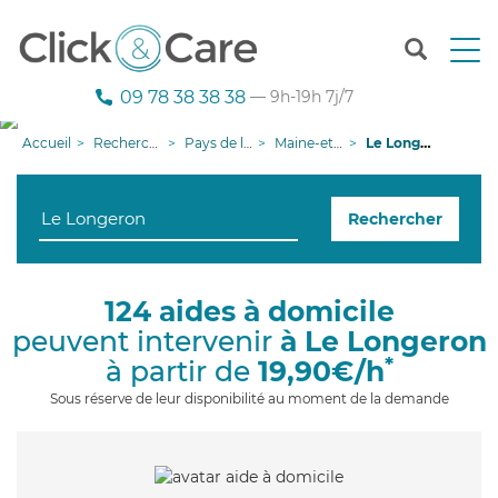
T
o
g
09 78 38 38 38
— 9h-19h 7j/7
g
l
Accueil
Recherche aide à domicile
Pays de la Loire
Maine-et-Loire
Le Longeron
e
n
a
Rechercher
v
i
g
a
124 aides à domicile
t
peuvent intervenir
à Le Longeron
i
o
*
à partir de
19,90€/h
n
Sous réserve de leur disponibilité au moment de la demande