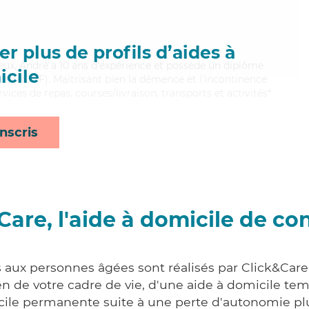
r plus de profils d’aides à
neux, André a 10 ans d'expérience et possède un diplôme
cile
les (ADVF). Maitrisant bien la démence et l'incontinence
vices de repas, courses/livraison, transports et activités*
nscris
Care, l'aide à domicile de co
s aux personnes âgées sont réalisés par Click&Care 
 de votre cadre de vie, d'une aide à domicile tem
cile permanente suite à une perte d'autonomie pl