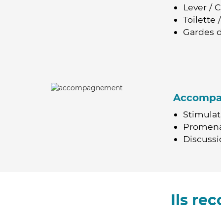
Lever / 
Toilette
Gardes d
Accomp
Stimulat
Promen
Discussio
Ils re