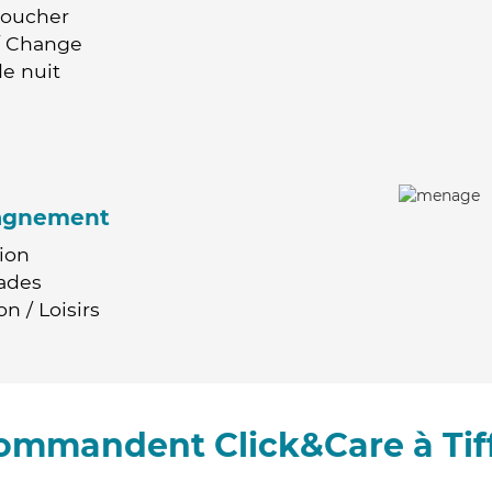
Coucher
 / Change
e nuit
agnement
ion
ades
n / Loisirs
commandent Click&Care à Ti