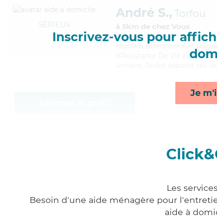
André S.,
Torfou
SÉRIEUX
à 5km de chez Vous
Inscrivez-vous pour affiche
Humain
, attentionné et soig
domi
d'Assistante De Vie aux Famil
urinaire, André apporte ses ser
Je m'i
Afficher le profil
Click&
Les service
Besoin d'une aide ménagère pour l'entretien
aide à domi