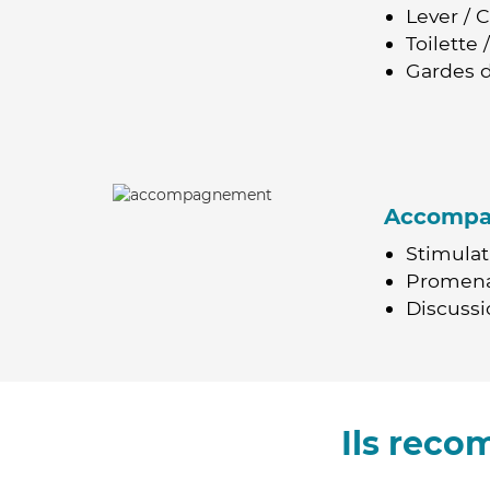
Lever / 
Toilette
Gardes d
Accomp
Stimulat
Promen
Discussio
Ils reco