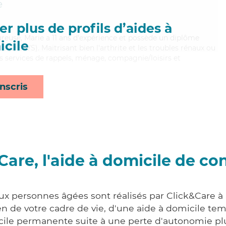
e
r plus de profils d’aides à
oureuse, Marie a 11 ans d'expérience et possède un diplôme
cile
ale (DEAVS). Maitrisant bien l'arthrite et les troubles rénaux ou
s services de rappels, ménage, compagnie/loisirs et
nscris
Care, l'aide à domicile de co
aux personnes âgées sont réalisés par Click&Care à 
 de votre cadre de vie, d'une aide à domicile tem
cile permanente suite à une perte d'autonomie pl