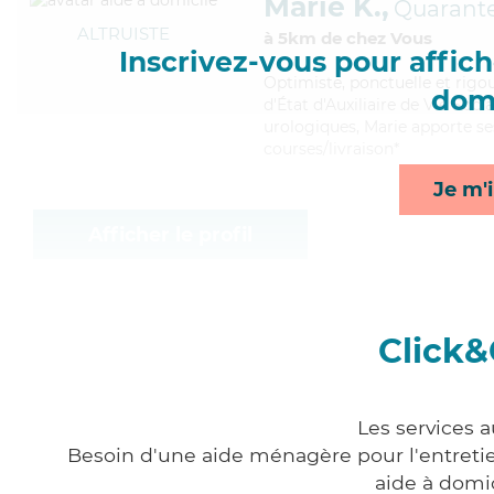
Marie K.,
Quarant
ALTRUISTE
à 5km de chez Vous
Inscrivez-vous pour affiche
Optimiste
, ponctuelle et rig
domi
d'État d'Auxiliaire de Vie Soci
urologiques, Marie apporte se
courses/livraison*
Je m'i
Afficher le profil
Click&
Les services 
Besoin d'une aide ménagère pour l'entretien
aide à domi