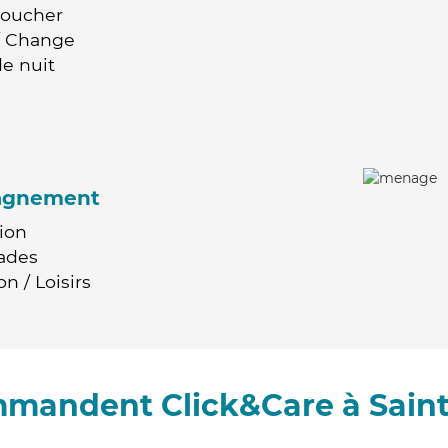
Coucher
 / Change
e nuit
agnement
ion
ades
n / Loisirs
mmandent Click&Care à Sain