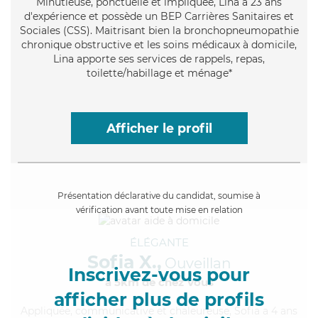
Minutieuse
, ponctuelle et impliquée, Lina a 23 ans
d'expérience et possède un BEP Carrières Sanitaires et
Sociales (CSS). Maitrisant bien la bronchopneumopathie
chronique obstructive et les soins médicaux à domicile,
Lina apporte ses services de rappels, repas,
toilette/habillage et ménage*
Afficher le profil
Présentation déclarative du candidat, soumise à
vérification avant toute mise en relation
ÉLÉGANTE
Sofia X.,
Ouveillan
Inscrivez-vous pour
à 5km de chez Vous
afficher plus de profils
Appliquée
, communicative et chaleureuse, Sofia a 4 ans