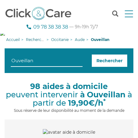
T
o
g
09 78 38 38 38
— 9h-19h 7j/7
g
l
Accueil
Recherche aide à domicile
Occitanie
Aude
Ouveillan
e
n
a
Rechercher
v
i
g
a
98 aides à domicile
t
peuvent intervenir
à Ouveillan
à
i
o
*
partir de
19,90€/h
n
Sous réserve de leur disponibilité au moment de la demande