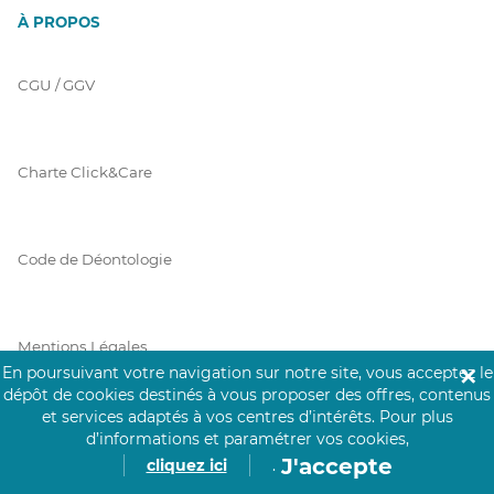
À PROPOS
CGU / GGV
Charte Click&Care
Code de Déontologie
Mentions Légales
En poursuivant votre navigation sur notre site, vous acceptez le
✕
dépôt de cookies destinés à vous proposer des offres, contenus
et services adaptés à vos centres d’intérêts.
Pour plus
Prérequis Click&Care
d’informations et paramétrer vos cookies,
J'accepte
cliquez ici
.