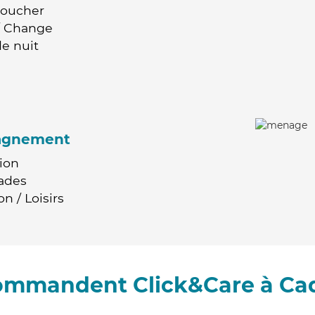
Coucher
 / Change
e nuit
agnement
ion
ades
n / Loisirs
commandent Click&Care à Ca