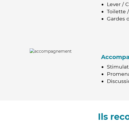
Lever / 
Toilette
Gardes d
Accomp
Stimulat
Promen
Discussio
Ils re