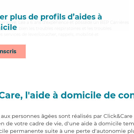
r plus de profils d’aides à
pérative, Lea a 6 ans d'expérience et possède un BEP Carrières
cile
aitrisant bien les troubles respiratoires et les troubles
 services de lever/coucher, rappels, mobilité et
nscris
Care, l'aide à domicile de co
 aux personnes âgées sont réalisés par Click&Care
 de votre cadre de vie, d'une aide à domicile tem
cile permanente suite à une perte d'autonomie pl