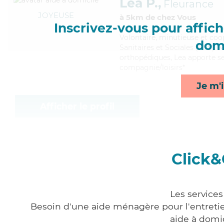
Lea P.,
Fleurance
JOYEUSE
à 5km de chez Vous
Inscrivez-vous pour affiche
Volontaire
, minutieuse et coo
domi
Sanitaires et Sociales (CSS). M
orthopédiques, Lea apporte ses
compagnie/loisirs*
Je m'i
Afficher le profil
Click&
Les services
Besoin d'une aide ménagère pour l'entretien
aide à domi