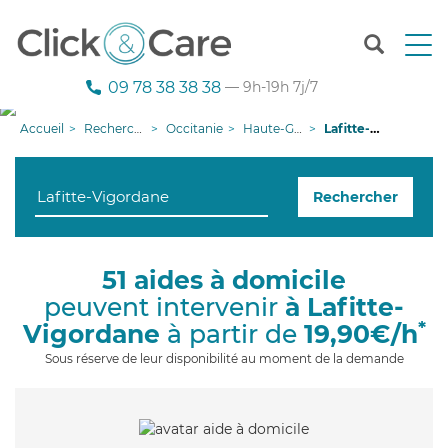
T
o
g
09 78 38 38 38
— 9h-19h 7j/7
g
l
Accueil
Recherche aide à domicile
Occitanie
Haute-Garonne
Lafitte-Vigordane
e
n
a
Rechercher
v
i
g
a
51 aides à domicile
t
peuvent intervenir
à Lafitte-
i
o
*
Vigordane
à partir de
19,90€/h
n
Sous réserve de leur disponibilité au moment de la demande