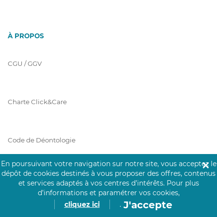
À PROPOS
CGU / GGV
Charte Click&Care
Code de Déontologie
En poursuivant votre navigation sur notre site, vous acceptez le
✕
dépôt de cookies destinés à vous proposer des offres, contenus
Mentions Légales
et services adaptés à vos centres d’intérêts.
Pour plus
d’informations et paramétrer vos cookies,
J'accepte
cliquez ici
.
Prérequis Click&Care