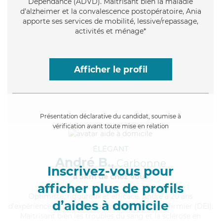
Dépendance (ADVD). Maitrisant bien la maladie
d'alzheimer et la convalescence postopératoire, Ania
apporte ses services de mobilité, lessive/repassage,
activités et ménage*
Afficher le profil
Présentation déclarative du candidat, soumise à
vérification avant toute mise en relation
ÉLÉGANT
André B.,
Carbonne
Inscrivez-vous pour
à 5km de chez Vous
afficher plus de profils
Optimiste
, rigoureux et efficace, André a 20 ans
d’aides à domicile
d'expérience et possède un diplôme d'Etat d'infirmier (DEI).
Maitrisant bien les troubles du sang et la sclérose en