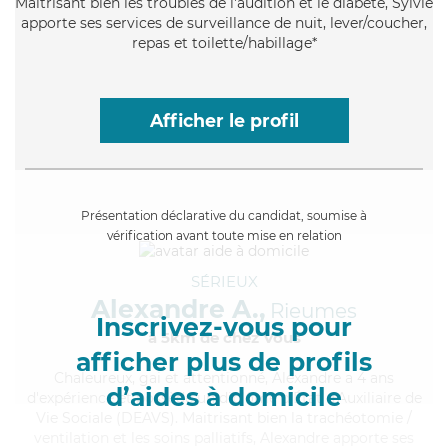
Maitrisant bien les troubles de l'audition et le diabète, Sylvie
apporte ses services de surveillance de nuit, lever/coucher,
repas et toilette/habillage*
Afficher le profil
Présentation déclarative du candidat, soumise à
vérification avant toute mise en relation
SÉRIEUX
Alexandre A.,
Rieumes
Inscrivez-vous pour
à 5km de chez Vous
afficher plus de profils
Chaleureux
, gai et attentionné, Alexandre a 4 ans
d’aides à domicile
d'expérience et possède un diplôme d'État d'Auxiliaire de
Vie Sociale (DEAVS). Maitrisant bien la trachéotomie /
ventilation et les soins palliatifs, Alexandre apporte ses