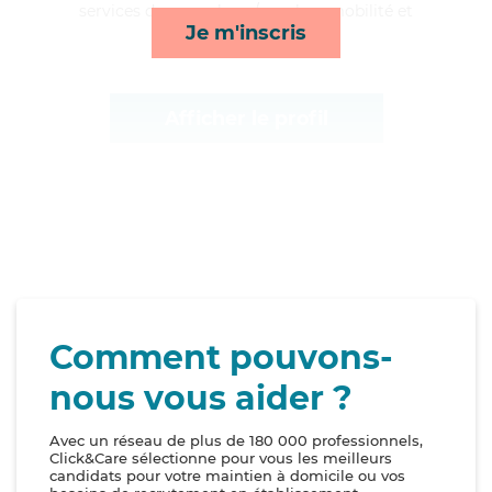
services de repas, lever/coucher, mobilité et
Je m'inscris
toilette/habillage*
Afficher le profil
Comment pouvons-
nous vous aider ?
Avec un réseau de plus de 180 000 professionnels,
Click&Care sélectionne pour vous les meilleurs
candidats pour votre maintien à domicile ou vos