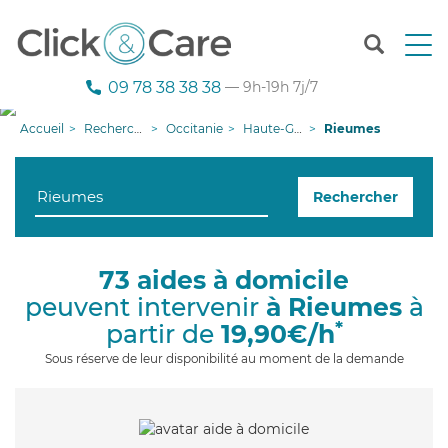
T
o
g
09 78 38 38 38
— 9h-19h 7j/7
g
l
Accueil
Recherche aide à domicile
Occitanie
Haute-Garonne
Rieumes
e
n
a
Rechercher
v
i
g
a
73 aides à domicile
t
peuvent intervenir
à Rieumes
à
i
o
*
partir de
19,90€/h
n
Sous réserve de leur disponibilité au moment de la demande