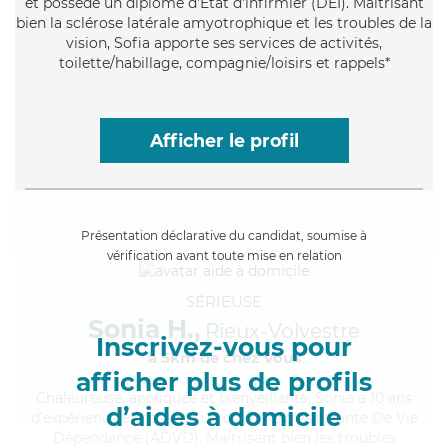
et possède un diplôme d'Etat d'infirmier (DEI). Maitrisant
bien la sclérose latérale amyotrophique et les troubles de la
vision, Sofia apporte ses services de activités,
toilette/habillage, compagnie/loisirs et rappels*
Afficher le profil
Présentation déclarative du candidat, soumise à
vérification avant toute mise en relation
SÉRIEUSE
Sonia H.,
Rieux-Volvestre
Inscrivez-vous pour
à 5km de chez Vous
afficher plus de profils
Chaleureuse
, appliquée et bienveillante, Sonia a 10 ans
d’aides à domicile
d'expérience et possède un diplôme d'Assistante De Vie
Dépendance (ADVD). Maitrisant bien les troubles