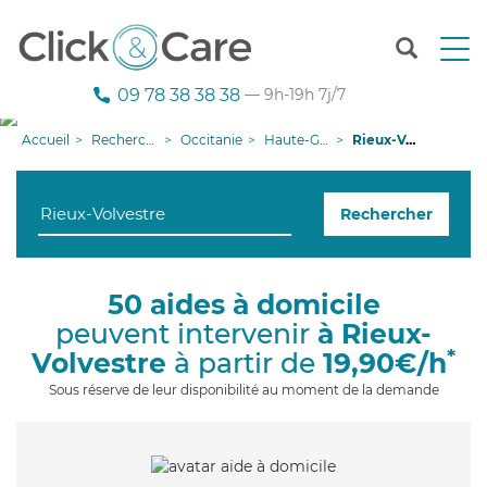
T
o
g
09 78 38 38 38
— 9h-19h 7j/7
g
l
Accueil
Recherche aide à domicile
Occitanie
Haute-Garonne
Rieux-Volvestre
e
n
a
Rechercher
v
i
g
a
50 aides à domicile
t
peuvent intervenir
à Rieux-
i
o
*
Volvestre
à partir de
19,90€/h
n
Sous réserve de leur disponibilité au moment de la demande