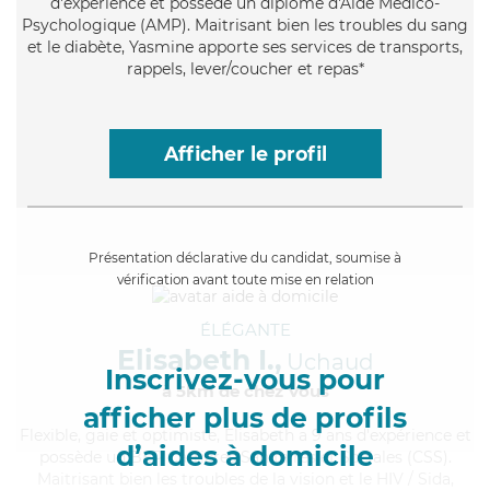
d'expérience et possède un diplôme d'Aide Médico-
Psychologique (AMP). Maitrisant bien les troubles du sang
et le diabète, Yasmine apporte ses services de transports,
rappels, lever/coucher et repas*
Afficher le profil
Présentation déclarative du candidat, soumise à
vérification avant toute mise en relation
ÉLÉGANTE
Elisabeth I.,
Uchaud
Inscrivez-vous pour
à 5km de chez Vous
afficher plus de profils
Flexible
, gaie et optimiste, Elisabeth a 9 ans d'expérience et
d’aides à domicile
possède un BEP Carrières Sanitaires et Sociales (CSS).
Maitrisant bien les troubles de la vision et le HIV / Sida,