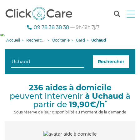
T
o
g
09 78 38 38 38
— 9h-19h 7j/7
g
l
Accueil
Recherche aide à domicile
Occitanie
Gard
Uchaud
e
n
a
Rechercher
v
i
g
a
236 aides à domicile
t
peuvent intervenir
à Uchaud
à
i
o
*
partir de
19,90€/h
n
Sous réserve de leur disponibilité au moment de la demande