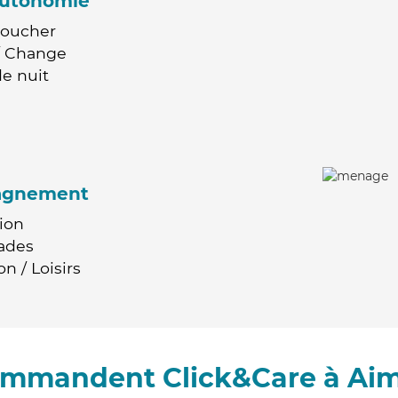
'autonomie
Coucher
 / Change
e nuit
agnement
ion
ades
n / Loisirs
commandent Click&Care à Ai