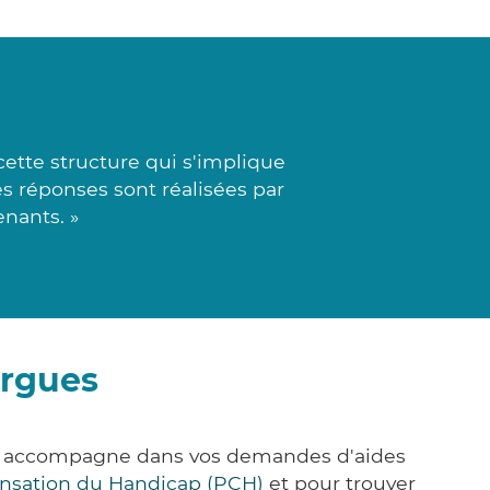
tte structure qui s'implique
s réponses sont réalisées par
enants. »
argues
us accompagne dans vos demandes d'aides
nsation du Handicap (PCH)
et pour trouver