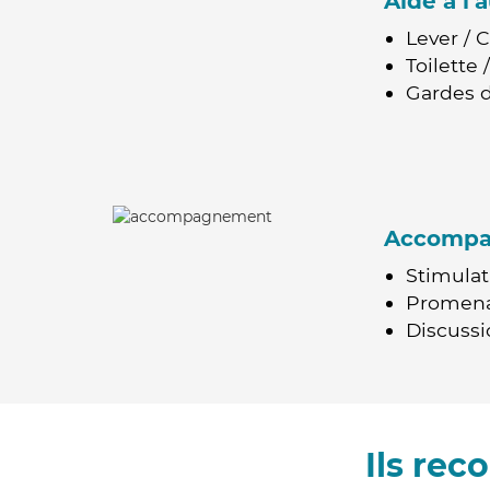
Aide à l
Lever / 
Toilette
Gardes d
Accomp
Stimulat
Promen
Discussio
Ils re