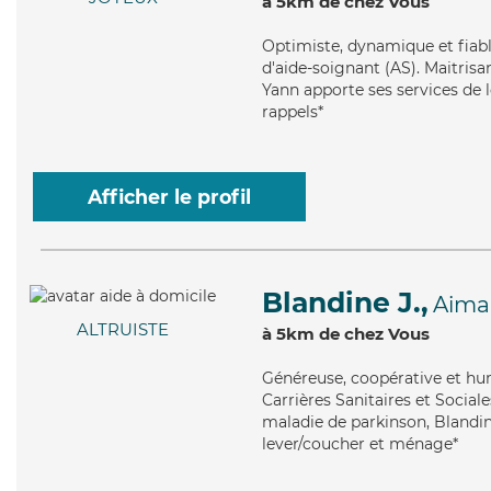
à 5km de chez Vous
Optimiste
, dynamique et fiab
d'aide-soignant (AS). Maitrisa
Yann apporte ses services de l
rappels*
Afficher le profil
Blandine J.,
Aima
ALTRUISTE
à 5km de chez Vous
Généreuse
, coopérative et h
Carrières Sanitaires et Sociale
maladie de parkinson, Blandin
lever/coucher et ménage*