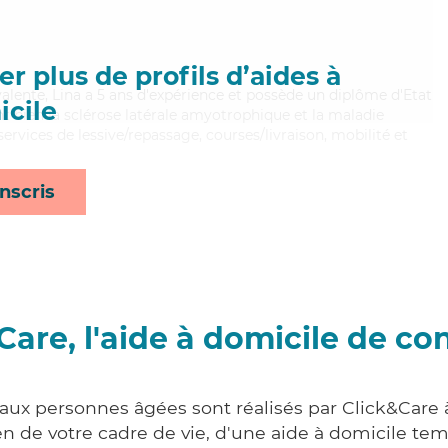
r plus de profils d’aides à
valente, Lina a 5 ans d'expérience et possède un diplôme d'Etat
cile
nt bien la sclérose latérale amyotrophique et la maladie
services de lessive/repassage, courses/livraison, mobilité et
nscris
Care, l'aide à domicile de co
 aux personnes âgées sont réalisés par Click&Care
 de votre cadre de vie, d'une aide à domicile tem