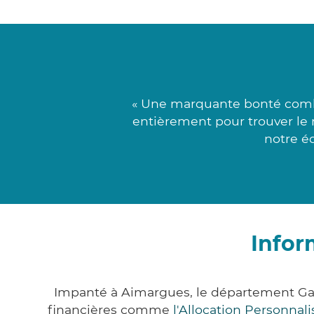
« Une marquante bonté combi
entièrement pour trouver le 
notre éq
Infor
Impanté à Aimargues, le département Ga
financières comme
l'Allocation Personna