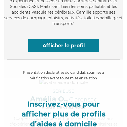
d'expérience et possède un BEP Carrières Sanitaires et
Sociales (CSS). Maitrisant bien les soins palliatifs et les
accidents vasculaires cérébraux, Camille apporte ses
services de compagnie/loisirs, activités, toilette/habillage et
transports*
Afficher le profil
Présentation déclarative du candidat, soumise à
vérification avant toute mise en relation
SÉRIEUSE
Amélia O.,
Clarensac
Inscrivez-vous pour
à 5km de chez Vous
afficher plus de profils
Coopérative
, dévouée et humaine, Amélia a 23 ans
d’aides à domicile
d'expérience et possède un BEP Carrières Sanitaires et