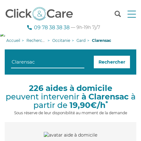
T
o
g
09 78 38 38 38
— 9h-19h 7j/7
g
l
Accueil
Recherche aide à domicile
Occitanie
Gard
Clarensac
e
n
a
Rechercher
v
i
g
a
226 aides à domicile
t
peuvent intervenir
à Clarensac
à
i
o
*
partir de
19,90€/h
n
Sous réserve de leur disponibilité au moment de la demande