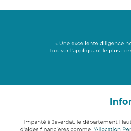
« Une excellente diligence 
trouver l'appliquant le plus co
Info
Impanté à Javerdat, le département Hau
d'aides financières comme
l'Allocation P