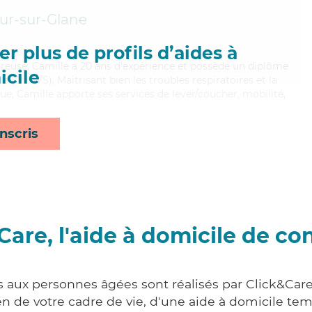
ur-sur-Glane
r plus de profils d’aides à
ureuse, Camille a 20 ans d'expérience et possède un diplôme
cile
ale (DEAVS). Maitrisant bien les troubles respiratoires et la
e, Camille apporte ses services de lever/coucher, mobilité,
nscris
Care, l'aide à domicile de co
s aux personnes âgées sont réalisés par Click&Care
 de votre cadre de vie, d'une aide à domicile tem