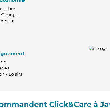
'autonomie
Coucher
 / Change
e nuit
agnement
ion
ades
n / Loisirs
ecommandent Click&Care à Ja