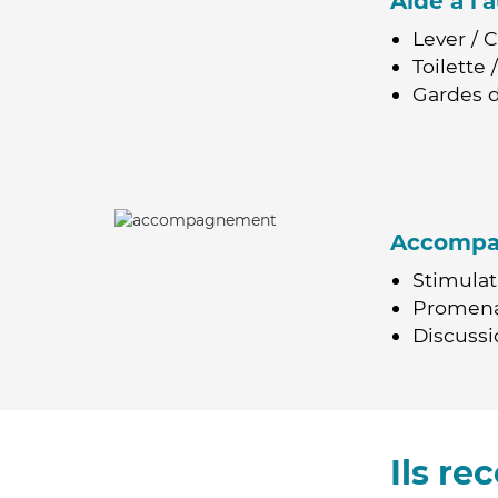
Aide à l
Lever / 
Toilette
Gardes d
Accomp
Stimulat
Promen
Discussio
Ils r