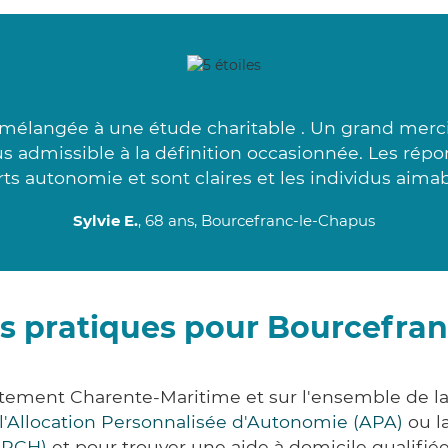
mélangée à une étude charitable . Un grand merci
lus admissible à la définition occasionnée. Les rép
ts autonomie et sont claires et les individus aimab
Sylvie E.
, 68 ans, Bourcefranc-le-Chapus
s pratiques pour Bourcefra
rtement Charente-Maritime et sur l'ensemble de l
l'Allocation Personnalisée d'Autonomie (APA)
ou l
(PCH)
et pour trouver une aide à domicile qualifiée