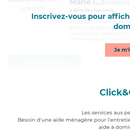
Marie I.,
Bourcefra
ALTRUISTE
à 5km de chez Vous
Inscrivez-vous pour affiche
Infatiguable
, rigoureuse et i
domi
d'Etat d'aide-soignant (AS). Ma
neurologiques, Marie apporte s
toilette/habillage et lessive/r
Je m'i
Afficher le profil
Click&
Les services aux p
Besoin d'une aide ménagère pour l'entretien
aide à domi