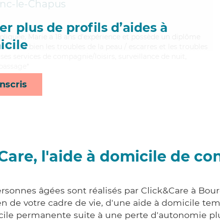
nc-le-Chapus
r plus de profils d’aides à
mpliquée, Marie a 18 ans d'expérience et possède un diplôme
cile
itrisant bien les troubles de la peau / escarres et les troubles
es services de compagnie/loisirs, surveillance de nuit,
epassage*
nscris
Care, l'aide à domicile de co
ersonnes âgées sont réalisés par Click&Care à Bou
 de votre cadre de vie, d'une aide à domicile tem
cile permanente suite à une perte d'autonomie pl