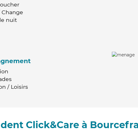
Coucher
 / Change
e nuit
agnement
ion
ades
n / Loisirs
dent Click&Care à Bourcefr