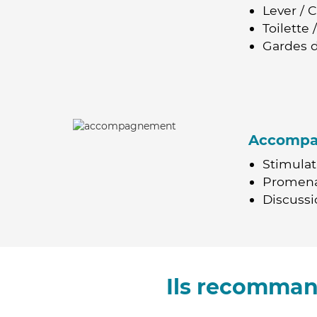
Lever / 
Toilette
Gardes d
Accomp
Stimulat
Promen
Discussio
Ils recomman