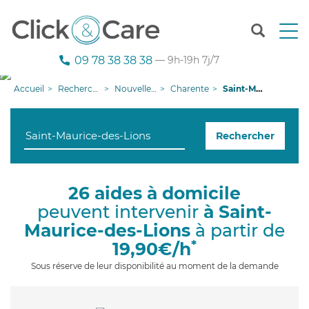
T
o
g
09 78 38 38 38
— 9h-19h 7j/7
g
l
Accueil
Recherche aide à domicile
Nouvelle-Aquitaine
Charente
Saint-Maurice-des-Lions
e
n
a
Rechercher
v
i
g
a
26 aides à domicile
t
peuvent intervenir
à Saint-
i
o
Maurice-des-Lions
à partir de
n
*
19,90€/h
Sous réserve de leur disponibilité au moment de la demande