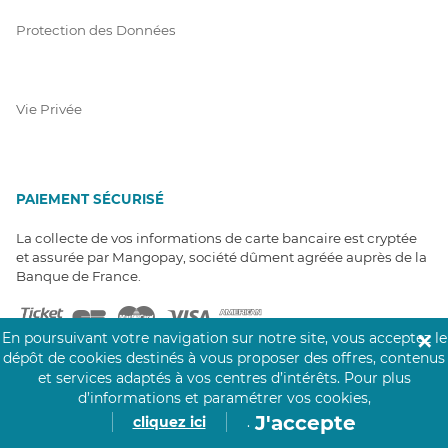
Protection des Données
Vie Privée
PAIEMENT SÉCURISÉ
La collecte de vos informations de carte bancaire est cryptée
et assurée par Mangopay, société dûment agréée auprès de la
Banque de France.
En poursuivant votre navigation sur notre site, vous acceptez le
✕
dépôt de cookies destinés à vous proposer des offres, contenus
et services adaptés à vos centres d’intérêts.
Pour plus
d’informations et paramétrer vos cookies,
J'accepte
cliquez ici
.
NOS PARTENAIRES