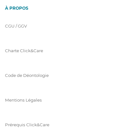
À PROPOS
CGU / GGV
Charte Click&Care
Code de Déontologie
Mentions Légales
Prérequis Click&Care