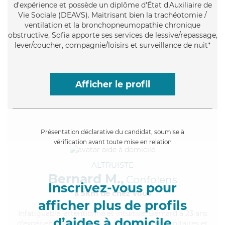
d'expérience et possède un diplôme d'État d'Auxiliaire de
Vie Sociale (DEAVS). Maitrisant bien la trachéotomie /
ventilation et la bronchopneumopathie chronique
obstructive, Sofia apporte ses services de lessive/repassage,
lever/coucher, compagnie/loisirs et surveillance de nuit*
Afficher le profil
Présentation déclarative du candidat, soumise à
vérification avant toute mise en relation
ALTRUISTE
Bernard M.,
Confolens
Inscrivez-vous pour
à 5km de chez Vous
afficher plus de profils
Infatiguable
, attentionné et intuitive, Bernard a 23 ans
d’aides à domicile
d'expérience et possède un BEP Carrières Sanitaires et