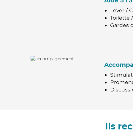
Aide à l
Lever / 
Toilette
Gardes d
Accomp
Stimulat
Promen
Discussio
Ils r