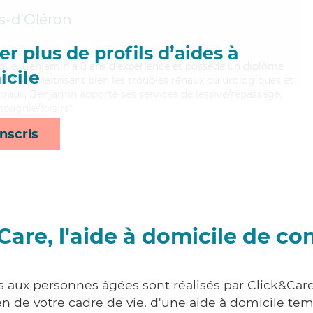
s-d'Oléron
r plus de profils d’aides à
que, Benjamin a 8 ans d'expérience et possède un diplôme
cile
AMP). Maitrisant bien les troubles rénaux ou urologiques et
braux, Benjamin apporte ses services de lessive/repassage,
pagnie/loisirs*
nscris
Care, l'aide à domicile de co
s aux personnes âgées sont réalisés par Click&Car
 de votre cadre de vie, d'une aide à domicile tem