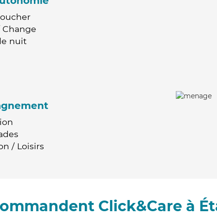
'autonomie
Coucher
 / Change
e nuit
agnement
ion
ades
n / Loisirs
ecommandent Click&Care à É