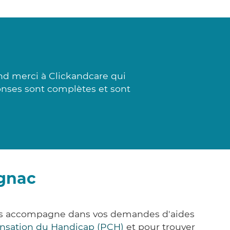
nd merci à Clickandcare qui
éponses sont complètes et sont
agnac
ous accompagne dans vos demandes d'aides
nsation du Handicap (PCH)
et pour trouver