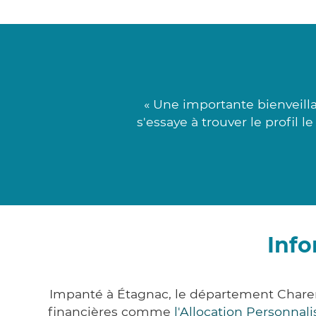
« Une importante bienveill
s'essaye à trouver le profil 
Info
Impanté à Étagnac, le département Chare
financières comme
l'Allocation Personna