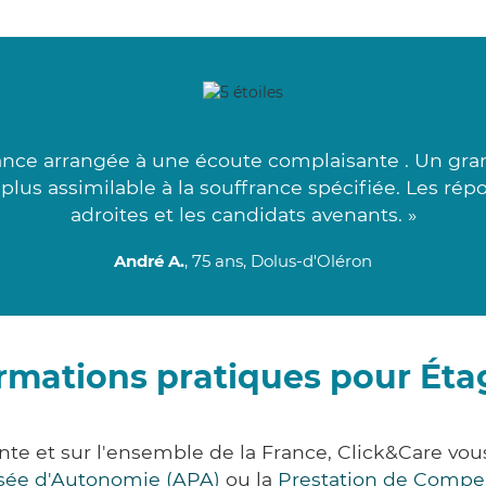
ance arrangée à une écoute complaisante . Un gra
le plus assimilable à la souffrance spécifiée. Les r
adroites et les candidats avenants. »
André A.
, 75 ans, Dolus-d'Oléron
rmations pratiques pour Ét
nte et sur l'ensemble de la France, Click&Care v
lisée d'Autonomie (APA)
ou la
Prestation de Compe