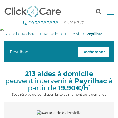
T
o
g
09 78 38 38 38
— 9h-19h 7j/7
g
l
Accueil
Recherche aide à domicile
Nouvelle-Aquitaine
Haute-Vienne
Peyrilhac
e
n
a
Rechercher
v
i
g
a
213 aides à domicile
t
peuvent intervenir
à Peyrilhac
à
i
o
*
partir de
19,90€/h
n
Sous réserve de leur disponibilité au moment de la demande