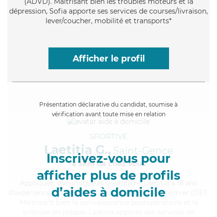
(ADVD). Maitrisant bien les troubles moteurs et la
dépression, Sofia apporte ses services de courses/livraison,
lever/coucher, mobilité et transports*
Afficher le profil
Présentation déclarative du candidat, soumise à
vérification avant toute mise en relation
SPORTIVE
Laetitia G.,
Saint-Gence
Inscrivez-vous pour
à 5km de chez Vous
afficher plus de profils
Appliquée
, dynamique et volontaire, Laetitia a 18 ans
d’aides à domicile
d'expérience et possède un diplôme d'Etat d'infirmier (DEI).
Maitrisant bien la convalescence postopératoire et la
sclérose en plaque, Laetitia apporte ses services de