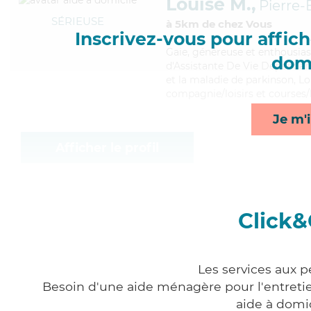
Louise M.,
Pierre-
SÉRIEUSE
à 5km de chez Vous
Inscrivez-vous pour affiche
Gaie
, généreuse et enthousias
domi
d'Assistante De Vie Dépendanc
et la maladie de parkinson, Lo
compagnie/loisirs et courses/l
Je m'i
Afficher le profil
Click&
Les services aux p
Besoin d'une aide ménagère pour l'entretien
aide à domi