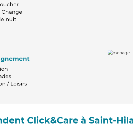
Coucher
 / Change
e nuit
agnement
ion
ades
n / Loisirs
dent Click&Care à Saint-Hil