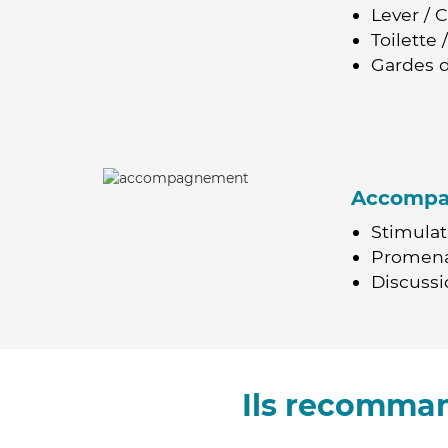
Lever / 
Toilette
Gardes d
Accomp
Stimulat
Promen
Discussio
Ils recomman