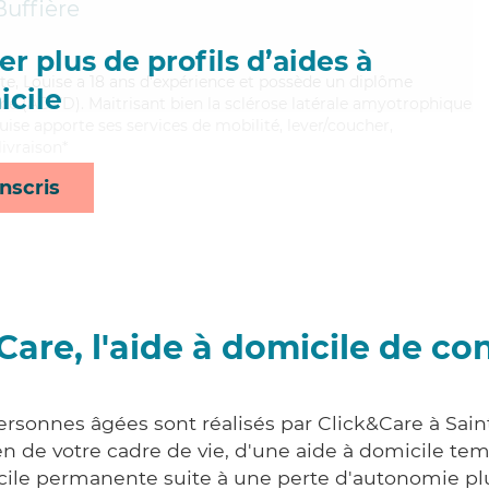
Buffière
r plus de profils d’aides à
te, Louise a 18 ans d'expérience et possède un diplôme
cile
e (ADVD). Maitrisant bien la sclérose latérale amyotrophique
uise apporte ses services de mobilité, lever/coucher,
ivraison*
nscris
Care, l'aide à domicile de co
ersonnes âgées sont réalisés par Click&Care à Sain
 de votre cadre de vie, d'une aide à domicile tem
cile permanente suite à une perte d'autonomie pl