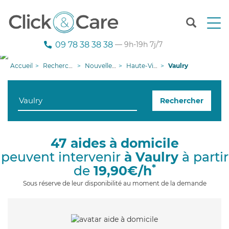
T
o
g
09 78 38 38 38
— 9h-19h 7j/7
g
l
Accueil
Recherche aide à domicile
Nouvelle-Aquitaine
Haute-Vienne
Vaulry
e
n
a
Rechercher
v
i
g
a
47 aides à domicile
t
peuvent intervenir
à Vaulry
à partir
i
o
*
de
19,90€/h
n
Sous réserve de leur disponibilité au moment de la demande