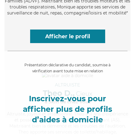
Familles (ADVF). Maitrisant bien les troubles moteurs et les
troubles respiratoires, Monique apporte ses services de
surveillance de nuit, repas, compagnie/loisirs et mobilité*
Afficher le profil
Présentation déclarative du candidat, soumise à
vérification avant toute mise en relation
ALTRUISTE
Theo D.,
Cieux
Inscrivez-vous pour
à 5km de chez Vous
afficher plus de profils
Altruiste
, joyeux et attentionné, Theo a 11 ans d'expérience
d’aides à domicile
et possède un diplôme d'Etat d'aide-soignant (AS).
Maitrisant bien la démence et les troubles de l'audition,
Theo apporte ses services de toilette/habillage,