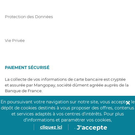
Protection des Données
Vie Privée
PAIEMENT SÉCURISÉ
La collecte de vos informations de carte bancaire est cryptée
et assurée par Mangopay, société dûment agréée auprès de la
Banque de France.
En poursuivant votre navigation sur notre site, vous acceptez le
✕
dépôt de cookies destinés à vous proposer des offres, contenus
et services adaptés à vos centres d’intérêts.
Pour plus
d’informations et paramétrer vos cookies,
J'accepte
cliquez ici
.