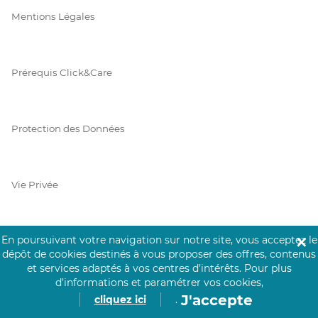
Mentions Légales
Prérequis Click&Care
Protection des Données
Vie Privée
En poursuivant votre navigation sur notre site, vous acceptez le
✕
PAIEMENT SÉCURISÉ
dépôt de cookies destinés à vous proposer des offres, contenus
et services adaptés à vos centres d’intérêts.
Pour plus
La collecte de vos informations de carte bancaire est cryptée
d’informations et paramétrer vos cookies,
et assurée par Mangopay, société dûment agréée auprès de la
J'accepte
cliquez ici
.
Banque de France.