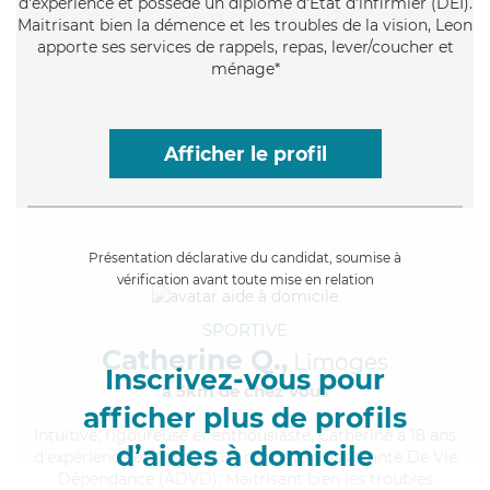
d'expérience et possède un diplôme d'Etat d'infirmier (DEI).
Maitrisant bien la démence et les troubles de la vision, Leon
apporte ses services de rappels, repas, lever/coucher et
ménage*
Afficher le profil
Présentation déclarative du candidat, soumise à
vérification avant toute mise en relation
SPORTIVE
Catherine Q.,
Limoges
Inscrivez-vous pour
à 5km de chez Vous
afficher plus de profils
Intuitive
, rigoureuse et enthousiaste, Catherine a 18 ans
d’aides à domicile
d'expérience et possède un diplôme d'Assistante De Vie
Dépendance (ADVD). Maitrisant bien les troubles