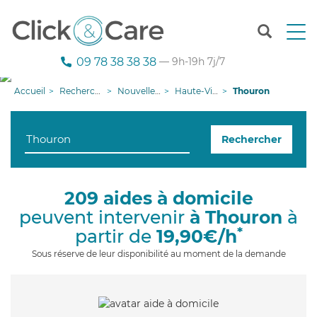
T
o
g
09 78 38 38 38
— 9h-19h 7j/7
g
l
Accueil
Recherche aide à domicile
Nouvelle-Aquitaine
Haute-Vienne
Thouron
e
n
a
Rechercher
v
i
g
a
209 aides à domicile
t
peuvent intervenir
à Thouron
à
i
o
*
partir de
19,90€/h
n
Sous réserve de leur disponibilité au moment de la demande