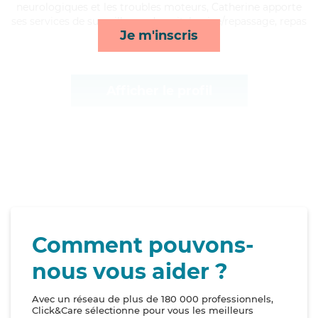
neurologiques et les troubles moteurs, Catherine apporte
ses services de surveillance de nuit, lessive/repassage, repas
Je m'inscris
et lever/coucher*
Afficher le profil
Comment pouvons-
nous vous aider ?
Avec un réseau de plus de 180 000 professionnels,
Click&Care sélectionne pour vous les meilleurs