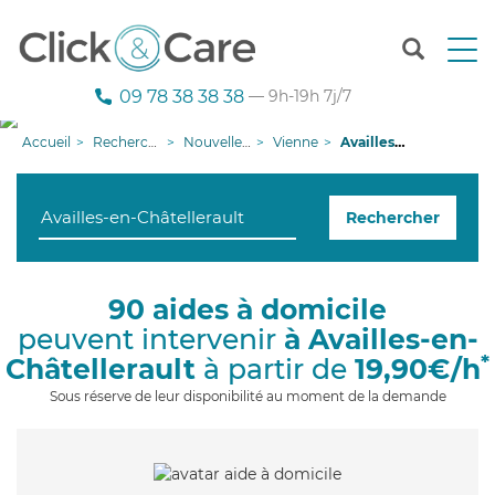
T
o
g
09 78 38 38 38
— 9h-19h 7j/7
g
l
Accueil
Recherche aide à domicile
Nouvelle-Aquitaine
Vienne
Availles-en-Châtellerault
e
n
a
Rechercher
v
i
g
a
90 aides à domicile
t
peuvent intervenir
à Availles-en-
i
o
*
Châtellerault
à partir de
19,90€/h
n
Sous réserve de leur disponibilité au moment de la demande