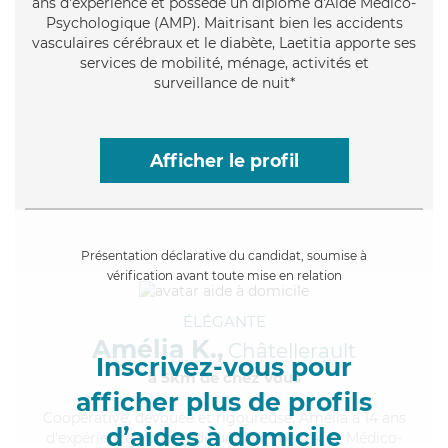
ans d'expérience et possède un diplôme d'Aide Médico-
Psychologique (AMP). Maitrisant bien les accidents
vasculaires cérébraux et le diabète, Laetitia apporte ses
services de mobilité, ménage, activités et
surveillance de nuit*
Afficher le profil
Présentation déclarative du candidat, soumise à
vérification avant toute mise en relation
ÉLÉGANTE
Amélia K.,
Châtellerault
Inscrivez-vous pour
à 5km de chez Vous
afficher plus de profils
Coopérative
, dévouée et rigoureuse, Amélia a 14 ans
d’aides à domicile
d'expérience et possède un diplôme d'Aide Médico-