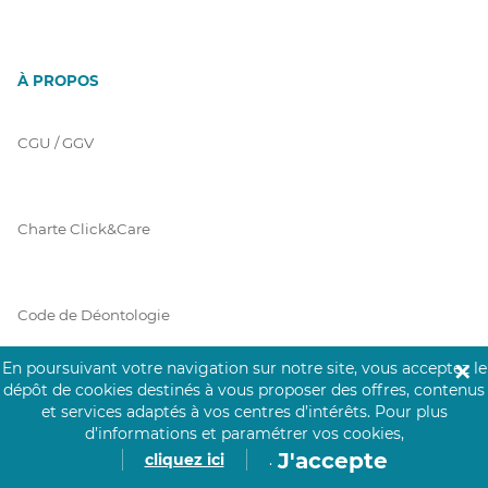
À PROPOS
CGU / GGV
Charte Click&Care
Code de Déontologie
En poursuivant votre navigation sur notre site, vous acceptez le
✕
dépôt de cookies destinés à vous proposer des offres, contenus
Mentions Légales
et services adaptés à vos centres d’intérêts.
Pour plus
d’informations et paramétrer vos cookies,
J'accepte
cliquez ici
.
Prérequis Click&Care