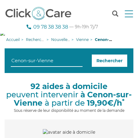
T
o
g
09 78 38 38 38
— 9h-19h 7j/7
g
l
Accueil
Recherche aide à domicile
Nouvelle-Aquitaine
Vienne
Cenon-sur-Vienne
e
n
a
Rechercher
v
i
g
a
92 aides à domicile
t
peuvent intervenir
à Cenon-sur-
i
o
*
Vienne
à partir de
19,90€/h
n
Sous réserve de leur disponibilité au moment de la demande