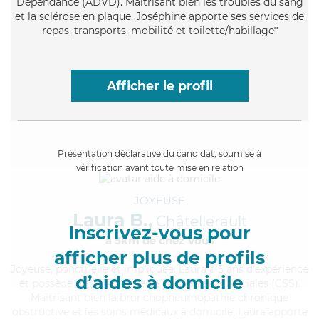
Dépendance (ADVD). Maitrisant bien les troubles du sang
et la sclérose en plaque, Joséphine apporte ses services de
repas, transports, mobilité et toilette/habillage*
Afficher le profil
Présentation déclarative du candidat, soumise à
vérification avant toute mise en relation
JOYEUSE
Laura B.,
Châtellerault
Inscrivez-vous pour
à 5km de chez Vous
afficher plus de profils
Joyeuse
, ponctuelle et impliquée, Laura a 5 ans d'expérience
d’aides à domicile
et possède un BEP Carrières Sanitaires et Sociales (CSS).
Maitrisant bien la bronchopneumopathie chronique
obstructive et les soins médicaux à domicile, Laura apporte