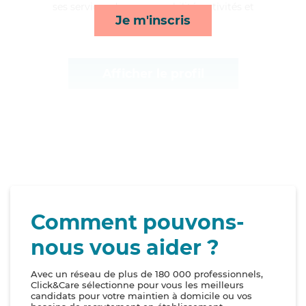
ses services de repas, mobilité, activités et
Je m'inscris
toilette/habillage*
Afficher le profil
Comment pouvons-
nous vous aider ?
Avec un réseau de plus de 180 000 professionnels,
Click&Care sélectionne pour vous les meilleurs
candidats pour votre maintien à domicile ou vos