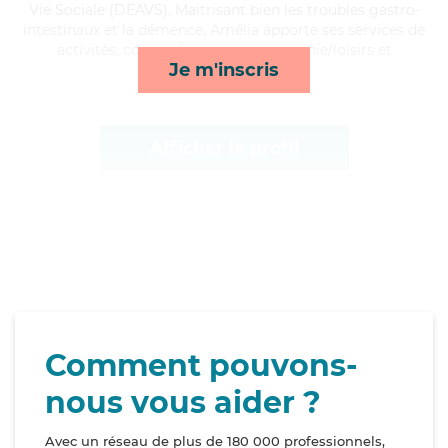
Vie Sociale (DEAVS). Maitrisant bien les troubles gastro-
intestinaux et la démence, Amélia apporte ses services de
activités, courses/livraison, compagnie/loisirs et
Je m'inscris
lever/coucher*
Afficher le profil
Comment pouvons-
nous vous aider ?
Avec un réseau de plus de 180 000 professionnels,