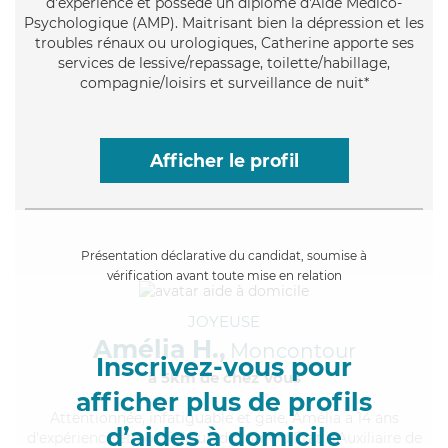
d'expérience et possède un diplôme d'Aide Médico-
Psychologique (AMP). Maitrisant bien la dépression et les
troubles rénaux ou urologiques, Catherine apporte ses
services de lessive/repassage, toilette/habillage,
compagnie/loisirs et surveillance de nuit*
Afficher le profil
Présentation déclarative du candidat, soumise à
vérification avant toute mise en relation
JOYEUSE
Amélia H.,
Moncontour
Inscrivez-vous pour
à 5km de chez Vous
afficher plus de profils
Attentionnée
, infatiguable et gaie, Amélia a 14 ans
d’aides à domicile
d'expérience et possède un diplôme d'État d'Auxiliaire de