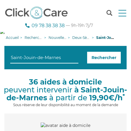
T
o
g
09 78 38 38 38
— 9h-19h 7j/7
g
l
Accueil
Recherche aide à domicile
Nouvelle-Aquitaine
Deux-Sèvres
Saint-Jouin-de-Marnes
e
n
a
Rechercher
v
i
g
a
36 aides à domicile
t
peuvent intervenir
à Saint-Jouin-
i
o
*
de-Marnes
à partir de
19,90€/h
n
Sous réserve de leur disponibilité au moment de la demande