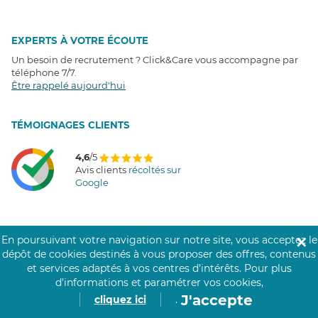
EXPERTS À VOTRE ÉCOUTE
Un besoin de recrutement ? Click&Care vous accompagne par
téléphone 7/7
.
Être rappelé aujourd'hui
T
É
MOIGNAGES CLIENTS
4,6
/5
Avis clients
récoltés sur
Google
En poursuivant votre navigation sur notre site, vous acceptez le
✕
COMMUNAUTÉ CLICK&CARE
dépôt de cookies destinés à vous proposer des offres, contenus
et services adaptés à vos centres d’intérêts.
Pour plus
d’informations et paramétrer vos cookies,
J'accepte
cliquez ici
.