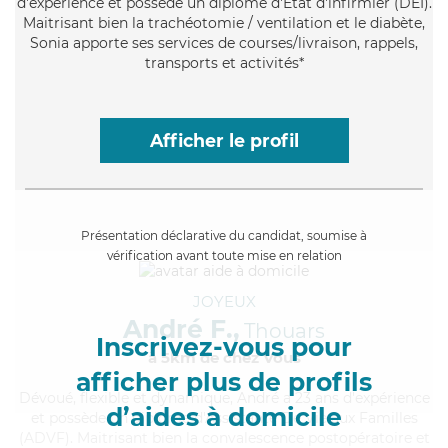
d'expérience et possède un diplôme d'Etat d'infirmier (DEI).
Maitrisant bien la trachéotomie / ventilation et le diabète,
Sonia apporte ses services de courses/livraison, rappels,
transports et activités*
Afficher le profil
Présentation déclarative du candidat, soumise à
vérification avant toute mise en relation
JOYEUX
André F.,
Thouars
Inscrivez-vous pour
à 5km de chez Vous
afficher plus de profils
Dévoué
, flexible et dynamique, André a 23 ans d'expérience
d’aides à domicile
et possède un diplôme d'Assistante De Vie aux Familles
(ADVF). Maitrisant bien la convalescence postopératoire et