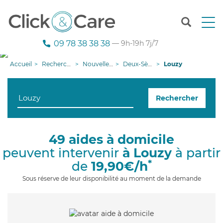
T
o
g
09 78 38 38 38
— 9h-19h 7j/7
g
l
Accueil
Recherche aide à domicile
Nouvelle-Aquitaine
Deux-Sèvres
Louzy
e
n
a
Rechercher
v
i
g
a
49 aides à domicile
t
peuvent intervenir
à Louzy
à partir
i
o
*
de
19,90€/h
n
Sous réserve de leur disponibilité au moment de la demande