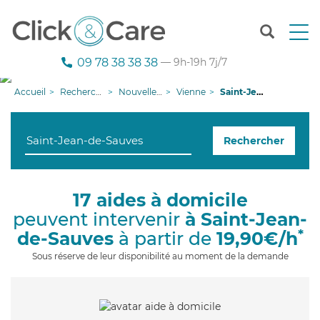
T
o
g
09 78 38 38 38
— 9h-19h 7j/7
g
l
Accueil
Recherche aide à domicile
Nouvelle-Aquitaine
Vienne
Saint-Jean-de-Sauves
e
n
a
Rechercher
v
i
g
a
17 aides à domicile
t
peuvent intervenir
à Saint-Jean-
i
o
*
de-Sauves
à partir de
19,90€/h
n
Sous réserve de leur disponibilité au moment de la demande