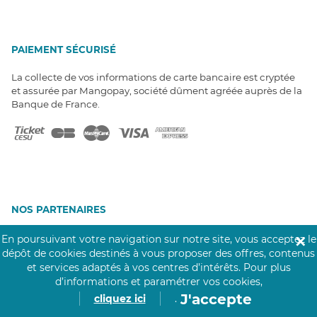
PAIEMENT SÉCURISÉ
La collecte de vos informations de carte bancaire est cryptée
et assurée par Mangopay, société dûment agréée auprès de la
Banque de France.
NOS PARTENAIRES
Click&Care est soutenu par les Groupes
En poursuivant votre navigation sur notre site, vous acceptez le
✕
Caisse des Dépôts et MAIF.
dépôt de cookies destinés à vous proposer des offres, contenus
et services adaptés à vos centres d’intérêts.
Pour plus
d’informations et paramétrer vos cookies,
J'accepte
cliquez ici
.