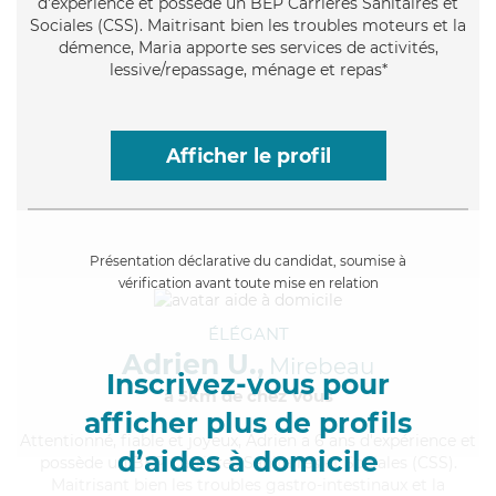
d'expérience et possède un BEP Carrières Sanitaires et
Sociales (CSS). Maitrisant bien les troubles moteurs et la
démence, Maria apporte ses services de activités,
lessive/repassage, ménage et repas*
Afficher le profil
Présentation déclarative du candidat, soumise à
vérification avant toute mise en relation
ÉLÉGANT
Adrien U.,
Mirebeau
Inscrivez-vous pour
à 5km de chez Vous
afficher plus de profils
Attentionné
, fiable et joyeux, Adrien a 6 ans d'expérience et
d’aides à domicile
possède un BEP Carrières Sanitaires et Sociales (CSS).
Maitrisant bien les troubles gastro-intestinaux et la