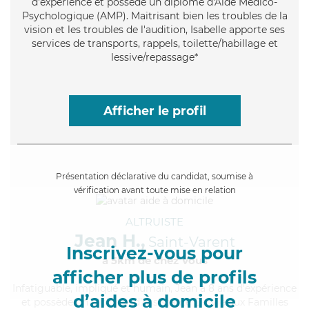
d'expérience et possède un diplôme d'Aide Médico-
Psychologique (AMP). Maitrisant bien les troubles de la
vision et les troubles de l'audition, Isabelle apporte ses
services de transports, rappels, toilette/habillage et
lessive/repassage*
Afficher le profil
Présentation déclarative du candidat, soumise à
vérification avant toute mise en relation
ALTRUISTE
Jean H.,
Saint-Varent
Inscrivez-vous pour
à 5km de chez Vous
afficher plus de profils
Infatiguable
, impliqué et humain, Jean a 8 ans d'expérience
d’aides à domicile
et possède un diplôme d'Assistante De Vie aux Familles