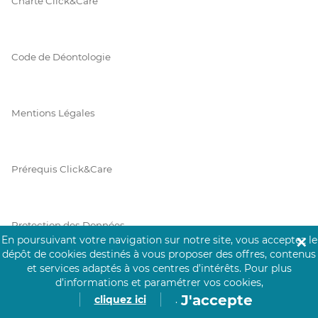
Charte Click&Care
Code de Déontologie
Mentions Légales
Prérequis Click&Care
Protection des Données
En poursuivant votre navigation sur notre site, vous acceptez le
✕
dépôt de cookies destinés à vous proposer des offres, contenus
et services adaptés à vos centres d’intérêts.
Pour plus
Vie Privée
d’informations et paramétrer vos cookies,
J'accepte
cliquez ici
.