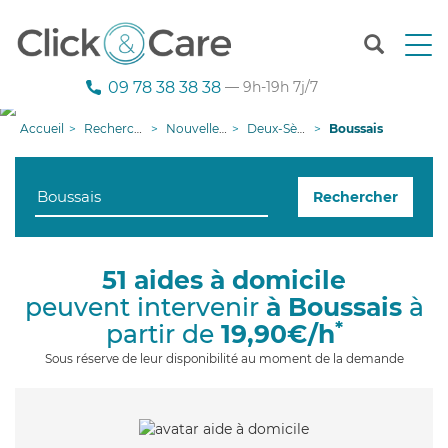
T
o
g
09 78 38 38 38
— 9h-19h 7j/7
g
l
Accueil
Recherche aide à domicile
Nouvelle-Aquitaine
Deux-Sèvres
Boussais
e
n
a
Rechercher
v
i
g
a
51 aides à domicile
t
peuvent intervenir
à Boussais
à
i
o
*
partir de
19,90€/h
n
Sous réserve de leur disponibilité au moment de la demande