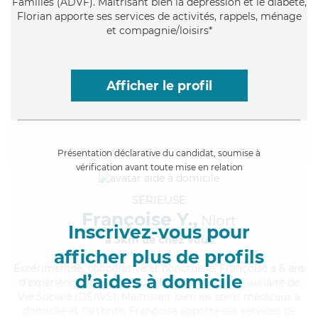
Familles (ADVF). Maitrisant bien la dépression et le diabète,
Florian apporte ses services de activités, rappels, ménage
et compagnie/loisirs*
Afficher le profil
Présentation déclarative du candidat, soumise à
vérification avant toute mise en relation
SÉRIEUSE
Françoise Y.,
Niort
Inscrivez-vous pour
à 5km de chez Vous
afficher plus de profils
Expérimentée
, coopérative et ponctuelle, Françoise a 6 ans
d’aides à domicile
d'expérience et possède un diplôme d'État d'Auxiliaire de
Vie Sociale (DEAVS). Maitrisant bien les soins médicaux à
domicile et l'arthrite, Françoise apporte ses services de