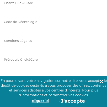
Charte Click&Care
Code de Déontologie
Mentions Légales
Prérequis Click&Care
Protection des Données
En poursuivant votre navigation sur notre site, vous acceptez le
✕
dépôt de cookies destinés à vous proposer des offres, contenus
et services adaptés à vos centres d’intérêts.
Pour plus
d’informations et paramétrer vos cookies,
Vie Privée
J'accepte
cliquez ici
.