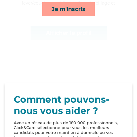
lever/coucher, mobilité, toilette/habillage et
Je m'inscris
lessive/repassage*
Afficher le profil
Comment pouvons-
nous vous aider ?
Avec un réseau de plus de 180 000 professionnels,
Click&Care sélectionne pour vous les meilleurs
candidats pour votre maintien à domicile ou vos