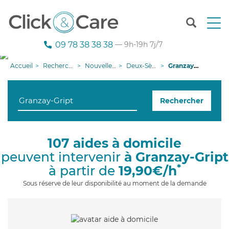
T
o
g
09 78 38 38 38
— 9h-19h 7j/7
g
l
Accueil
Recherche aide à domicile
Nouvelle-Aquitaine
Deux-Sèvres
Granzay-Gript
e
n
a
Rechercher
v
i
g
a
107 aides à domicile
t
peuvent intervenir
à Granzay-Gript
i
o
*
à partir de
19,90€/h
n
Sous réserve de leur disponibilité au moment de la demande