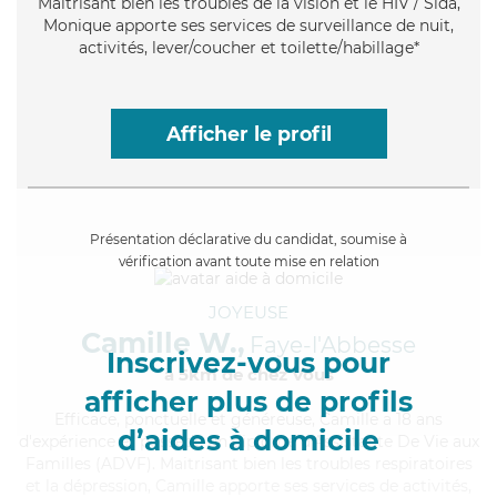
Maitrisant bien les troubles de la vision et le HIV / Sida,
Monique apporte ses services de surveillance de nuit,
activités, lever/coucher et toilette/habillage*
Afficher le profil
Présentation déclarative du candidat, soumise à
vérification avant toute mise en relation
JOYEUSE
Camille W.,
Faye-l'Abbesse
Inscrivez-vous pour
à 5km de chez Vous
afficher plus de profils
Efficace
, ponctuelle et généreuse, Camille a 18 ans
d’aides à domicile
d'expérience et possède un diplôme d'Assistante De Vie aux
Familles (ADVF). Maitrisant bien les troubles respiratoires
et la dépression, Camille apporte ses services de activités,