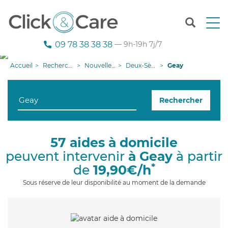
T
o
g
09 78 38 38 38
— 9h-19h 7j/7
g
l
Accueil
Recherche aide à domicile
Nouvelle-Aquitaine
Deux-Sèvres
Geay
e
n
a
Rechercher
v
i
g
a
57 aides à domicile
t
peuvent intervenir
à Geay
à partir
i
o
*
de
19,90€/h
n
Sous réserve de leur disponibilité au moment de la demande