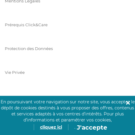
Mentions Légales
Prérequis Click&Care
Protection des Données
Vie Privée
PAIEMENT SÉCURISÉ
En poursuivant votre navigation sur notre site, vous acceptez le
✕
dépôt de cookies destinés à vous proposer des offres, contenus
La collecte de vos informations de carte bancaire est cryptée
et services adaptés à vos centres d’intérêts.
Pour plus
et assurée par Mangopay, société dûment agréée auprès de la
d’informations et paramétrer vos cookies,
Banque de France.
J'accepte
cliquez ici
.