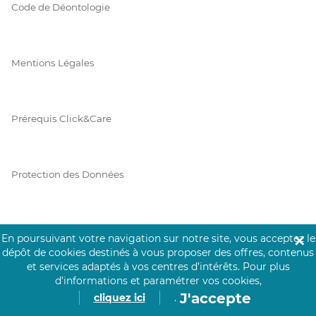
Code de Déontologie
Mentions Légales
Prérequis Click&Care
Protection des Données
Vie Privée
En poursuivant votre navigation sur notre site, vous acceptez le
✕
dépôt de cookies destinés à vous proposer des offres, contenus
et services adaptés à vos centres d’intérêts.
Pour plus
d’informations et paramétrer vos cookies,
PAIEMENT SÉCURISÉ
J'accepte
cliquez ici
.