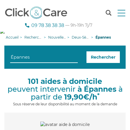
T
o
g
09 78 38 38 38
— 9h-19h 7j/7
g
l
Accueil
Recherche aide à domicile
Nouvelle-Aquitaine
Deux-Sèvres
Épannes
e
n
a
Rechercher
v
i
g
a
101 aides à domicile
t
peuvent intervenir
à Épannes
à
i
o
*
partir de
19,90€/h
n
Sous réserve de leur disponibilité au moment de la demande