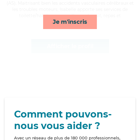
(AS). Maitrisant bien les accidents vasculaires cérébraux et
les troubles moteurs, Isabelle apporte ses services de
toilette/habillage, surveillance de nuit, repas et
Je m'inscris
courses/livraison*
Afficher le profil
Comment pouvons-
nous vous aider ?
Avec un réseau de plus de 180 000 professionnels,