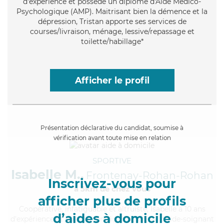
d'expérience et possède un diplôme d'Aide Médico-
Psychologique (AMP). Maitrisant bien la démence et la
dépression, Tristan apporte ses services de
courses/livraison, ménage, lessive/repassage et
toilette/habillage*
Afficher le profil
Présentation déclarative du candidat, soumise à
vérification avant toute mise en relation
SPORTIVE
Isabelle M.,
Frontenay-Rohan-Rohan
Inscrivez-vous pour
à 5km de chez Vous
afficher plus de profils
Coopérative
, infatiguable et altruiste, Isabelle a 10 ans
d’aides à domicile
d'expérience et possède un diplôme d'Etat d'aide-soignant